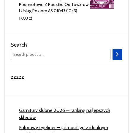
Podmiotowo Z Podatku Od Towarów
I Uslug Poziom A5 01043 (1043)
17,03
zł
Search
zzzzz
Garnitury ślubne 2026 — ranking najlepszych
sklepów
Kolorowy eyeliner — jak nosić go z idealnym