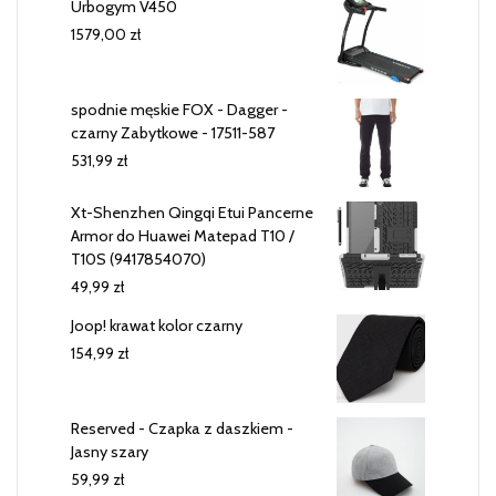
Urbogym V450
1579,00
zł
spodnie męskie FOX - Dagger -
czarny Zabytkowe - 17511-587
531,99
zł
Xt-Shenzhen Qingqi Etui Pancerne
Armor do Huawei Matepad T10 /
T10S (9417854070)
49,99
zł
Joop! krawat kolor czarny
154,99
zł
Reserved - Czapka z daszkiem -
Jasny szary
59,99
zł