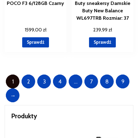
POCO F3 6/128GB Czarny
Buty sneakersy Damskie
Buty New Balance
WL697TRB Rozmiar: 37
1599,00
zł
239,99
zł
Sprawdź
Sprawdź
1
2
3
4
…
7
8
9
→
Produkty