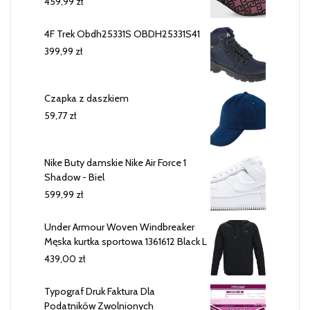
459,99
zł
4F Trek Obdh25331S OBDH25331S41
399,99
zł
Czapka z daszkiem
59,77
zł
Nike Buty damskie Nike Air Force 1
Shadow - Biel
599,99
zł
Under Armour Woven Windbreaker
Męska kurtka sportowa 1361612 Black L
439,00
zł
Typograf Druk Faktura Dla
Podatników Zwolnionych