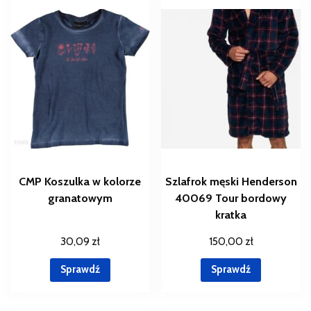
CMP Koszulka w kolorze
Szlafrok męski Henderson
granatowym
40069 Tour bordowy
kratka
30,09
zł
150,00
zł
Sprawdź
Sprawdź