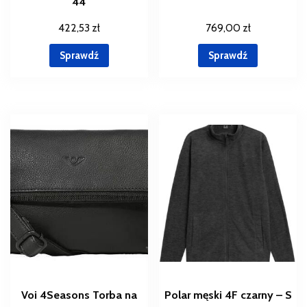
44
422,53
zł
769,00
zł
Sprawdź
Sprawdź
Voi 4Seasons Torba na
Polar męski 4F czarny – S