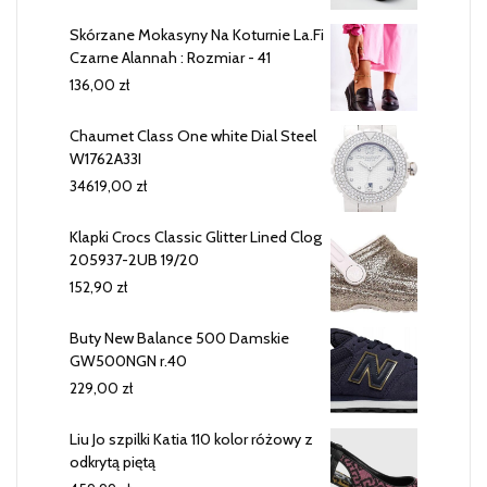
Skórzane Mokasyny Na Koturnie La.Fi
Czarne Alannah : Rozmiar - 41
136,00
zł
Chaumet Class One white Dial Steel
W1762A33I
34619,00
zł
Klapki Crocs Classic Glitter Lined Clog
205937-2UB 19/20
152,90
zł
Buty New Balance 500 Damskie
GW500NGN r.40
229,00
zł
Liu Jo szpilki Katia 110 kolor różowy z
odkrytą piętą