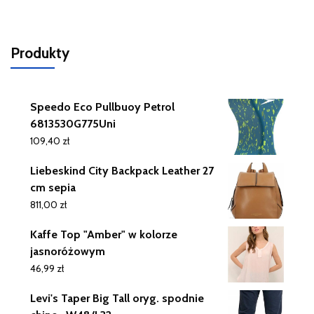
Produkty
Speedo Eco Pullbuoy Petrol
6813530G775Uni
109,40
zł
Liebeskind City Backpack Leather 27
cm sepia
811,00
zł
Kaffe Top "Amber" w kolorze
jasnoróżowym
46,99
zł
Levi's Taper Big Tall oryg. spodnie