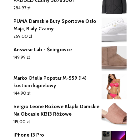
PADDED czarny 58765001
284,97
zł
PUMA Damskie Buty Sportowe Oslo
Maja, Biały Czarny
259,00
zł
Answear Lab - Śniegowce
149,99
zł
Marko Ofelia Popstar M-559 (14)
kostium kąpielowy
144,90
zł
Sergio Leone Różowe Klapki Damskie
Na Obcasie Kl313 Różowe
119,00
zł
iPhone 13 Pro