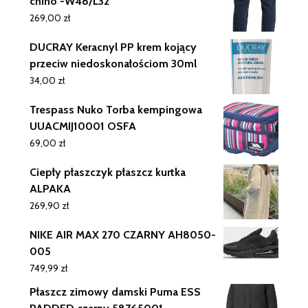
chino -W48/L32
269,00
zł
DUCRAY Keracnyl PP krem kojący
przeciw niedoskonałościom 30ml
34,00
zł
Trespass Nuko Torba kempingowa
UUACMIJ10001 OSFA
69,00
zł
Ciepły płaszczyk płaszcz kurtka
ALPAKA
269,90
zł
NIKE AIR MAX 270 CZARNY AH8050-
005
749,99
zł
Płaszcz zimowy damski Puma ESS