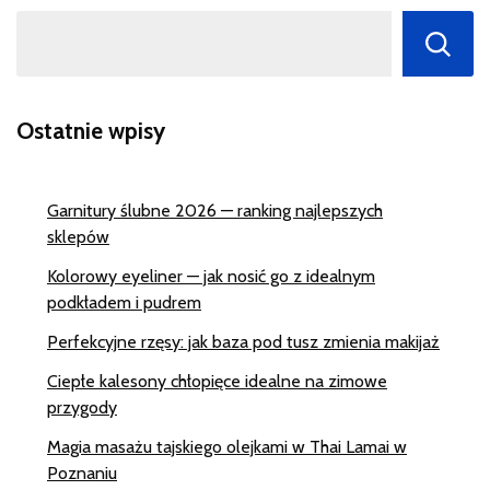
Ostatnie wpisy
Garnitury ślubne 2026 — ranking najlepszych
sklepów
Kolorowy eyeliner — jak nosić go z idealnym
podkładem i pudrem
Perfekcyjne rzęsy: jak baza pod tusz zmienia makijaż
Ciepłe kalesony chłopięce idealne na zimowe
przygody
Magia masażu tajskiego olejkami w Thai Lamai w
Poznaniu