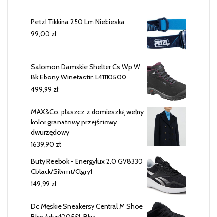
Petzl Tikkina 250 Lm Niebieska
99,00
zł
Salomon Damskie Shelter Cs Wp W
Bk Ebony Winetastin L41110500
499,99
zł
MAX&Co. płaszcz z domieszką wełny
kolor granatowy przejściowy
dwurzędowy
1639,90
zł
Buty Reebok - Energylux 2.0 GV8330
Cblack/Silvmt/Clgry1
149,99
zł
Dc Męskie Sneakersy Central M Shoe
Bkw Adys100551-Bkw