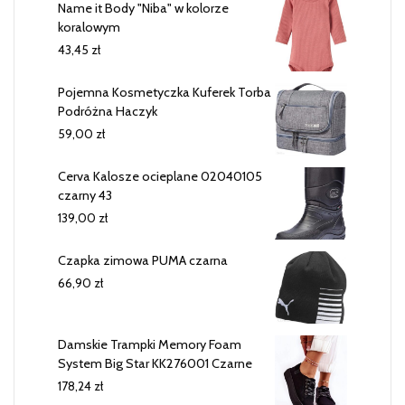
Name it Body "Niba" w kolorze
koralowym
43,45
zł
Pojemna Kosmetyczka Kuferek Torba
Podróżna Haczyk
59,00
zł
Cerva Kalosze ocieplane 02040105
czarny 43
139,00
zł
Czapka zimowa PUMA czarna
66,90
zł
Damskie Trampki Memory Foam
System Big Star KK276001 Czarne
178,24
zł