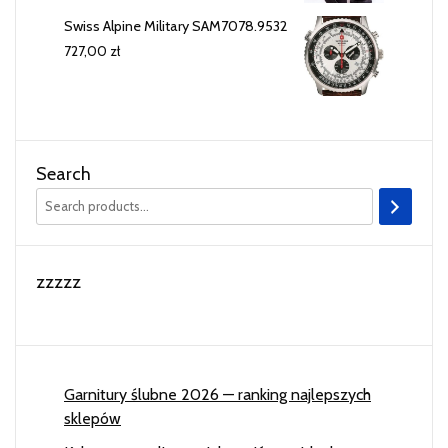
Swiss Alpine Military SAM7078.9532
727,00
zł
Search
zzzzz
Garnitury ślubne 2026 — ranking najlepszych
sklepów