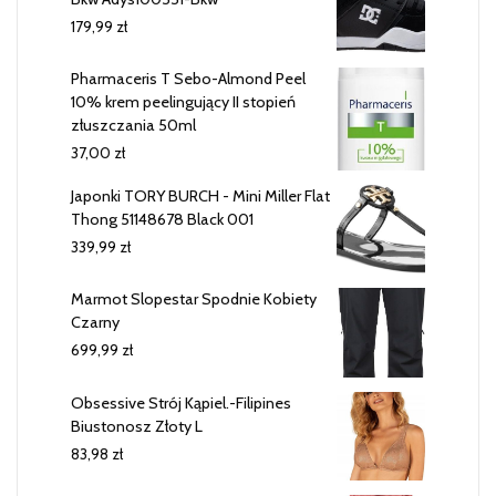
179,99
zł
Pharmaceris T Sebo-Almond Peel
10% krem peelingujący II stopień
złuszczania 50ml
37,00
zł
Japonki TORY BURCH - Mini Miller Flat
Thong 51148678 Black 001
339,99
zł
Marmot Slopestar Spodnie Kobiety
Czarny
699,99
zł
Obsessive Strój Kąpiel.-Filipines
Biustonosz Złoty L
83,98
zł