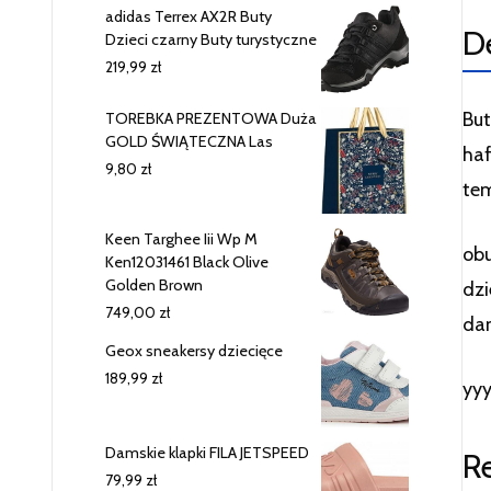
adidas Terrex AX2R Buty
D
Dzieci czarny Buty turystyczne
219,99
zł
But
TOREBKA PREZENTOWA Duża
GOLD ŚWIĄTECZNA Las
haf
9,80
zł
te
Keen Targhee Iii Wp M
obu
Ken12031461 Black Olive
Golden Brown
dzi
749,00
zł
dam
Geox sneakersy dziecięce
189,99
zł
yy
Damskie klapki FILA JETSPEED
R
79,99
zł