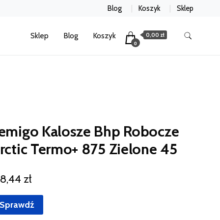
Blog
Koszyk
Sklep
Sklep
Blog
Koszyk
0,00 zł
0
emigo Kalosze Bhp Robocze
rctic Termo+ 875 Zielone 45
38,44
zł
Sprawdź