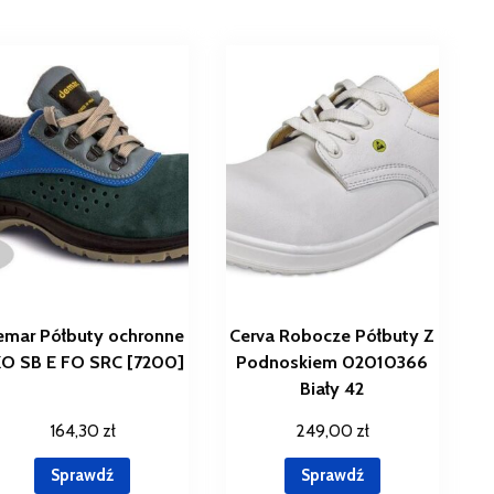
mar Półbuty ochronne
Cerva Robocze Półbuty Z
O SB E FO SRC [7200]
Podnoskiem 02010366
Biały 42
164,30
zł
249,00
zł
Sprawdź
Sprawdź