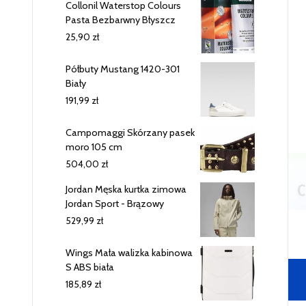
Collonil Waterstop Colours
Pasta Bezbarwny Błyszcz
25,90
zł
Półbuty Mustang 1420-301
Biały
191,99
zł
Campomaggi Skórzany pasek
moro 105 cm
504,00
zł
Jordan Męska kurtka zimowa
Jordan Sport - Brązowy
529,99
zł
Wings Mała walizka kabinowa
S ABS biała
185,89
zł