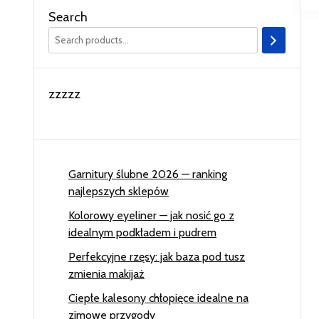
Search
zzzzz
Garnitury ślubne 2026 — ranking
najlepszych sklepów
Kolorowy eyeliner — jak nosić go z
idealnym podkładem i pudrem
Perfekcyjne rzęsy: jak baza pod tusz
zmienia makijaż
Ciepłe kalesony chłopięce idealne na
zimowe przygody