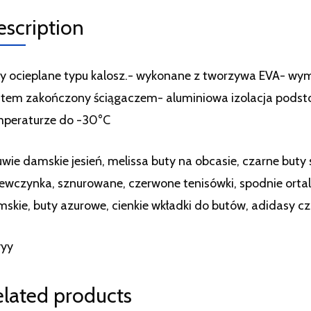
escription
y ocieplane typu kalosz.- wykonane z tworzywa EVA- wymi
tem zakończony ściągaczem- aluminiowa izolacja podst
mperaturze do -30°C
wie damskie jesień, melissa buty na obcasie, czarne buty
ewczynka, sznurowane, czerwone tenisówki, spodnie orta
skie, buty azurowe, cienkie wkładki do butów, adidasy cz
yyy
elated products