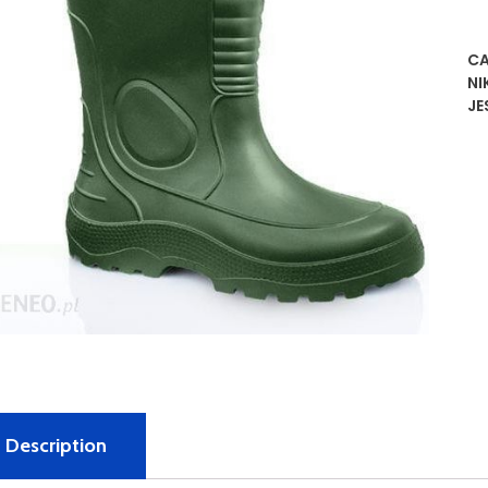
CA
NI
JE
Description