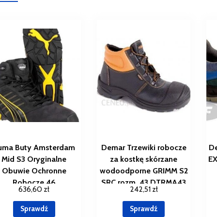
uma Buty Amsterdam
Demar Trzewiki robocze
De
Mid S3 Oryginalne
za kostkę skórzane
EX
Obuwie Ochronne
wodoodporne GRIMM S2
Robocze 46
SRC rozm. 43 DTRMA43
636,60
zł
242,51
zł
Sprawdź
Sprawdź