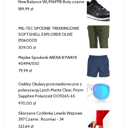
New Balance WL996FPB Buty czarne
189,99
zł
MIL-TEC SPODNIE TREKKINGOWE
SOFTSHELL EXPLORER OLIVE
(11360001)
309,00
zł
Męskie Spodenki ARENA BYWAYX
40494/550
79,99
zł
Oakley Okulary przeciwsłoneczne z
polaryzacją Latch Matte Clear, Prizm
Sapphire Polarized OO9265-65
970,00
zł
Skórzane Czółenka Lewski Wężowe
3117 Czarne : Rozmiar - 34
323,64
zł