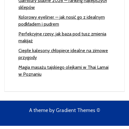
Garnitury ślubne 2026 — ranking najlepszych
sklepów
Kolorowy eyeliner — jak nosić go z idealnym
podkładem i pudrem
Perfekcyjne rzęsy: jak baza pod tusz zmienia
makijaż
Ciepłe kalesony chłopięce idealne na zimowe
przygody
Magia masażu tajskiego olejkami w Thai Lamai
w Poznaniu
A theme by Gradient Themes ©