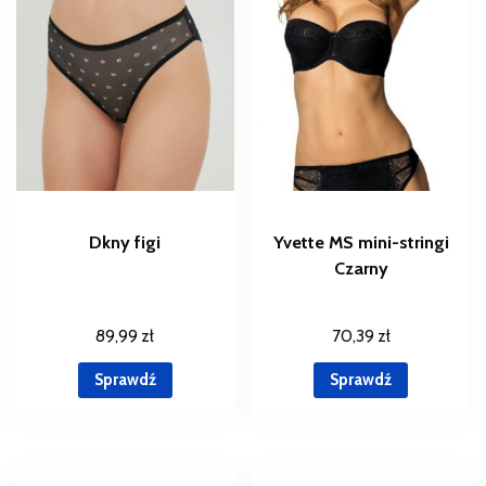
Dkny figi
Yvette MS mini-stringi
Czarny
89,99
zł
70,39
zł
Sprawdź
Sprawdź