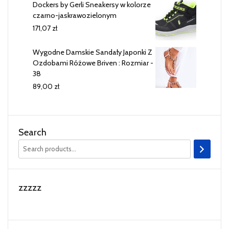
Dockers by Gerli Sneakersy w kolorze
czarno-jaskrawozielonym
171,07
zł
Wygodne Damskie Sandały Japonki Z
Ozdobami Różowe Briven : Rozmiar -
38
89,00
zł
Search
zzzzz