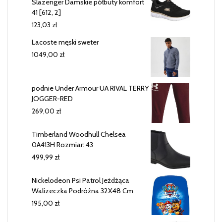
Slazenger Damskie półbuty komfort
41 [612, 2]
123,03
zł
Lacoste męski sweter
1049,00
zł
podnie Under Armour UA RIVAL TERRY
JOGGER-RED
269,00
zł
Timberland Woodhull Chelsea
0A413H Rozmiar: 43
499,99
zł
Nickelodeon Psi Patrol Jeżdżąca
Walizeczka Podróżna 32X48 Cm
195,00
zł