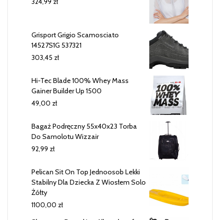
324,99
zł
Grisport Grigio Scamosciato
14527S1G 537321
303,45
zł
Hi-Tec Blade 100% Whey Mass
Gainer Builder Up 1500
49,00
zł
Bagaż Podręczny 55x40x23 Torba
Do Samolotu Wizzair
92,99
zł
Pelican Sit On Top Jednoosob Lekki
Stabilny Dla Dziecka Z Wiosłem Solo
Żółty
1100,00
zł