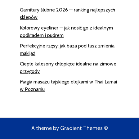
Garnitury ślubne 2026 — ranking najlepszych
sklepów
Kolorowy eyeliner — jak nosić go z idealnym
podkładem i pudrem
Perfekcyjne rzęsy: jak baza pod tusz zmienia
makijaż
Ciepłe kalesony chłopięce idealne na zimowe
przygody
Magia masażu tajskiego olejkami w Thai Lamai
w Poznaniu
A theme by Gradient Themes ©