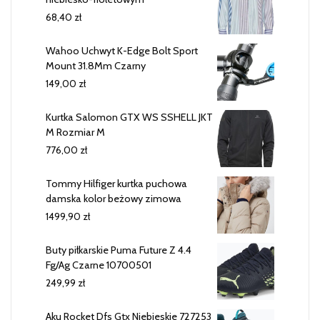
68,40
zł
Wahoo Uchwyt K-Edge Bolt Sport
Mount 31.8Mm Czarny
149,00
zł
Kurtka Salomon GTX WS SSHELL JKT
M Rozmiar M
776,00
zł
Tommy Hilfiger kurtka puchowa
damska kolor beżowy zimowa
1499,90
zł
Buty piłkarskie Puma Future Z 4.4
Fg/Ag Czarne 10700501
249,99
zł
Aku Rocket Dfs Gtx Niebieskie 727253