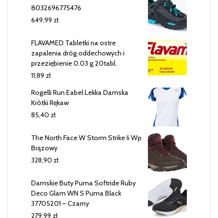
8032696775476
649,99
zł
FLAVAMED Tabletki na ostre
zapalenia dróg oddechowych i
przeziębienie 0.03 g 20tabl.
11,89
zł
Rogelli Run Eabel Lekka Damska
Krótki Rękaw
85,40
zł
The North Face W Storm Strike Ii Wp
Brązowy
328,90
zł
Damskie Buty Puma Softride Ruby
Deco Glam WN S Puma Black
37705201 – Czarny
279,99
zł