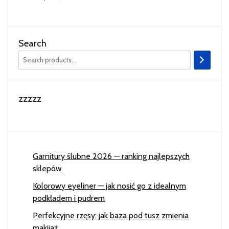
Search
zzzzz
Garnitury ślubne 2026 — ranking najlepszych
sklepów
Kolorowy eyeliner — jak nosić go z idealnym
podkładem i pudrem
Perfekcyjne rzęsy: jak baza pod tusz zmienia
makijaż