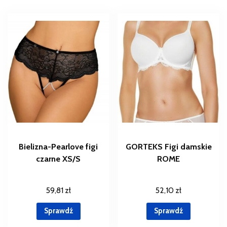
Bielizna-Pearlove figi
GORTEKS Figi damskie
czarne XS/S
ROME
59,81
zł
52,10
zł
Sprawdź
Sprawdź