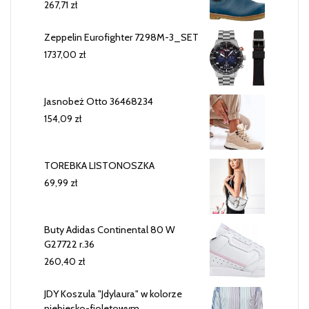
267,71
zł
Zeppelin Eurofighter 7298M-3_SET
1737,00
zł
Jasnobeż Otto 36468234
154,09
zł
TOREBKA LISTONOSZKA
69,99
zł
Buty Adidas Continental 80 W
G27722 r.36
260,40
zł
JDY Koszula "Jdylaura" w kolorze
niebiesko-fioletowym