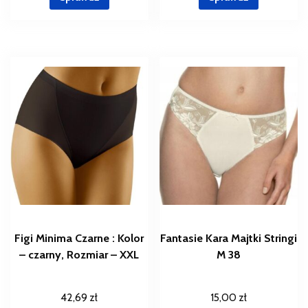
Figi Minima Czarne : Kolor
Fantasie Kara Majtki Stringi
– czarny, Rozmiar – XXL
M 38
42,69
zł
15,00
zł