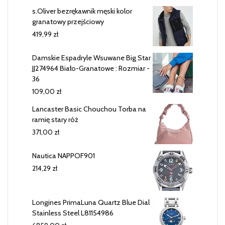
s.Oliver bezrękawnik męski kolor
granatowy przejściowy
419,99
zł
Damskie Espadryle Wsuwane Big Star
JJ274964 Biało-Granatowe : Rozmiar -
36
109,00
zł
Lancaster Basic Chouchou Torba na
ramię stary róż
371,00
zł
Nautica NAPPOF901
214,29
zł
Longines PrimaLuna Quartz Blue Dial
Stainless Steel L81154986