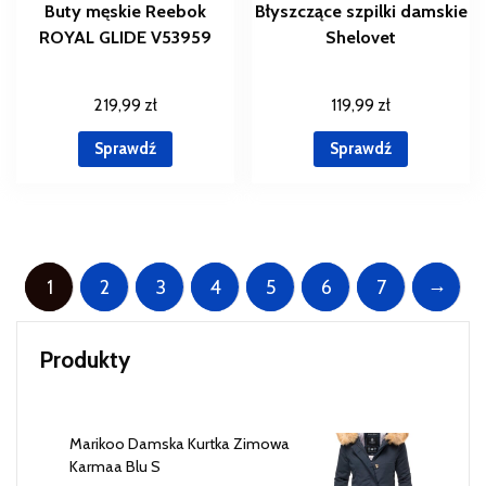
Buty męskie Reebok
Błyszczące szpilki damskie
ROYAL GLIDE V53959
Shelovet
219,99
zł
119,99
zł
Sprawdź
Sprawdź
→
1
2
3
4
5
6
7
Produkty
Marikoo Damska Kurtka Zimowa
Karmaa Blu S