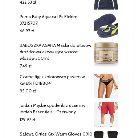
422,53
zł
Puma Buty Aquacat Ps Elektro
37215707
66,97
zł
BABUSZKA AGAFIA Maska do włosów
drożdżowa aktywująca wzrost
włosów 300ml
7,49
zł
Czarne figi z kolorowym pasem w
kwiatki FD11/804
95,00
zł
Jordan Męskie spodenki z dzianiny
Jordan Essentials - Czerwony
129,97
zł
Salewa Ortles Gtx Warm Gloves 0910