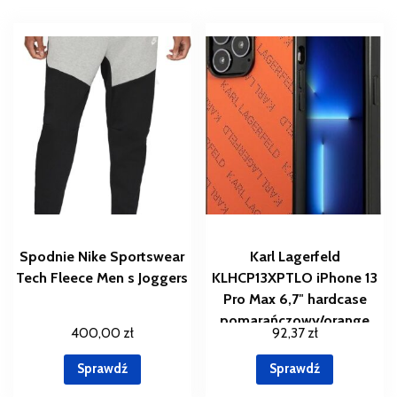
Spodnie Nike Sportswear
Karl Lagerfeld
Tech Fleece Men s Joggers
KLHCP13XPTLO iPhone 13
Pro Max 6,7″ hardcase
pomarańczowy/orange
400,00
zł
92,37
zł
Perforated Allover
(1990855)
Sprawdź
Sprawdź