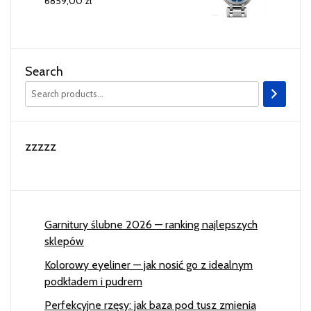
6859,00
zł
Search
zzzzz
Garnitury ślubne 2026 — ranking najlepszych
sklepów
Kolorowy eyeliner — jak nosić go z idealnym
podkładem i pudrem
Perfekcyjne rzęsy: jak baza pod tusz zmienia