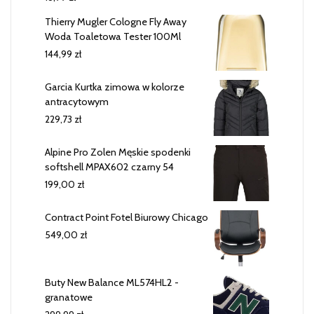
Thierry Mugler Cologne Fly Away
Woda Toaletowa Tester 100Ml
144,99
zł
Garcia Kurtka zimowa w kolorze
antracytowym
229,73
zł
Alpine Pro Zolen Męskie spodenki
softshell MPAX602 czarny 54
199,00
zł
Contract Point Fotel Biurowy Chicago
549,00
zł
Buty New Balance ML574HL2 -
granatowe