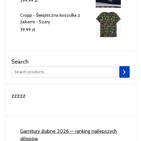
299,99
zł
Cropp - Świąteczna koszulka z
żabami - Szary
39,99
zł
Search
zzzzz
Garnitury ślubne 2026 — ranking najlepszych
sklepów