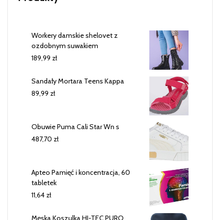
Workery damskie shelovet z
ozdobnym suwakiem
189,99
zł
Sandały Mortara Teens Kappa
89,99
zł
Obuwie Puma Cali Star Wn s
487,70
zł
Apteo Pamięć i koncentracja, 60
tabletek
11,64
zł
Męska Koszulka HI-TEC PURO