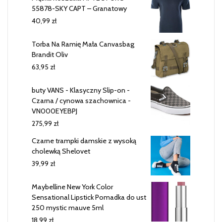
55878-SKY CAPT – Granatowy
40,99
zł
Torba Na Ramię Mała Canvasbag
Brandit Oliv
63,95
zł
buty VANS - Klasyczny Slip-on -
Czarna / cynowa szachownica -
VN000EYEBPJ
275,99
zł
Czarne trampki damskie z wysoką
cholewką Shelovet
39,99
zł
Maybelline New York Color
Sensational Lipstick Pomadka do ust
250 mystic mauve 5ml
18,99
zł