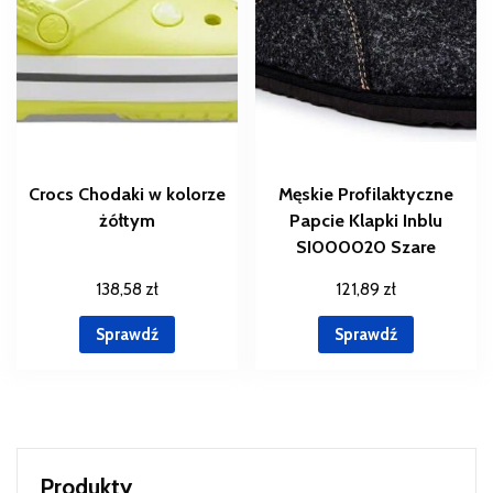
Crocs Chodaki w kolorze
Męskie Profilaktyczne
żółtym
Papcie Klapki Inblu
SI000020 Szare
138,58
zł
121,89
zł
Sprawdź
Sprawdź
Produkty