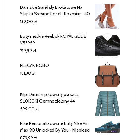
Damskie Sandały Brokatowe Na
Słupku Srebrne Rosel : Rozmiar - 40
139,00
zł
Buty męskie Reebok ROYAL GLIDE
V53959
219,99
zł
PLECAK NOBO
181,30
zł
Kilpi Damski pikowany płaszcz
SL0130KI Ciemnozielony 44
599,00
zł
Nike Personalizowane buty Nike Air
Max 90 Unlocked By You - Niebieski
879,99
zł