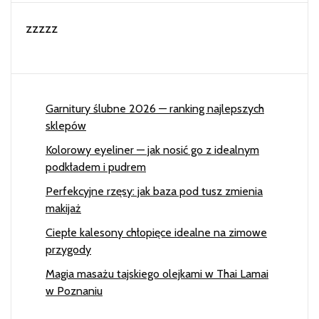
zzzzz
Garnitury ślubne 2026 — ranking najlepszych
sklepów
Kolorowy eyeliner — jak nosić go z idealnym
podkładem i pudrem
Perfekcyjne rzęsy: jak baza pod tusz zmienia
makijaż
Ciepłe kalesony chłopięce idealne na zimowe
przygody
Magia masażu tajskiego olejkami w Thai Lamai
w Poznaniu