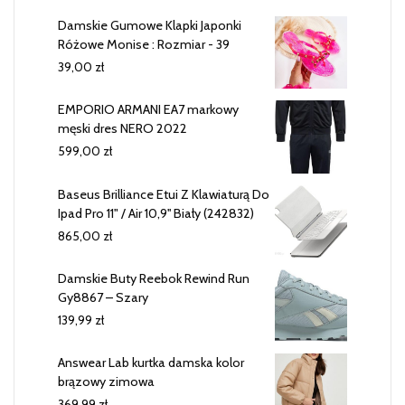
Damskie Gumowe Klapki Japonki
Różowe Monise : Rozmiar - 39
39,00
zł
EMPORIO ARMANI EA7 markowy
męski dres NERO 2022
599,00
zł
Baseus Brilliance Etui Z Klawiaturą Do
Ipad Pro 11" / Air 10,9'' Biały (242832)
865,00
zł
Damskie Buty Reebok Rewind Run
Gy8867 – Szary
139,99
zł
Answear Lab kurtka damska kolor
brązowy zimowa
369,99
zł