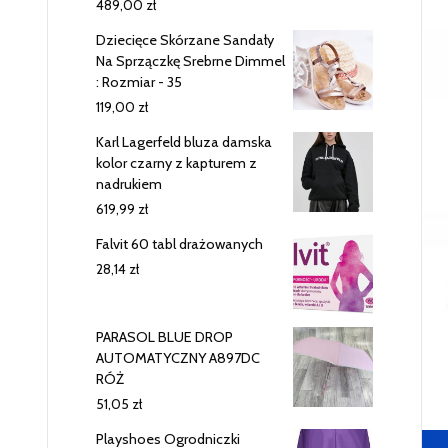
489,00
zł
Dziecięce Skórzane Sandały
Na Sprzączkę Srebrne Dimmel
: Rozmiar - 35
119,00
zł
Karl Lagerfeld bluza damska
kolor czarny z kapturem z
nadrukiem
619,99
zł
Falvit 60 tabl drażowanych
28,14
zł
PARASOL BLUE DROP
AUTOMATYCZNY A897DC
RÓŻ
51,05
zł
Playshoes Ogrodniczki