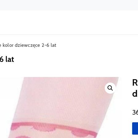
e kolor dziewczęce 2-6 lat
6 lat
R
d
3