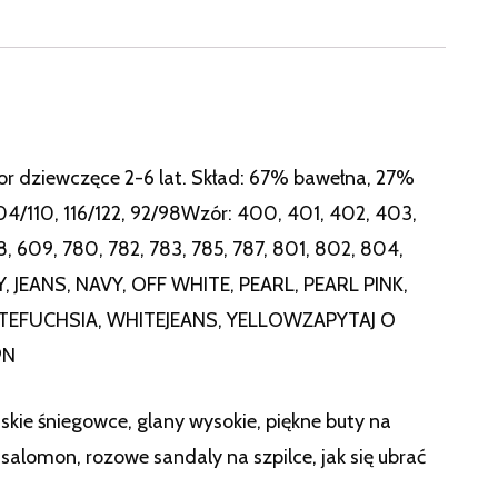
olor dziewczęce 2-6 lat. Skład: 67% bawełna, 27%
4/110, 116/122, 92/98Wzór: 400, 401, 402, 403,
, 609, 780, 782, 783, 785, 787, 801, 802, 804,
, JEANS, NAVY, OFF WHITE, PEARL, PEARL PINK,
HITEFUCHSIA, WHITEJEANS, YELLOWZAPYTAJ O
9N
skie śniegowce, glany wysokie, piękne buty na
 salomon, rozowe sandaly na szpilce, jak się ubrać