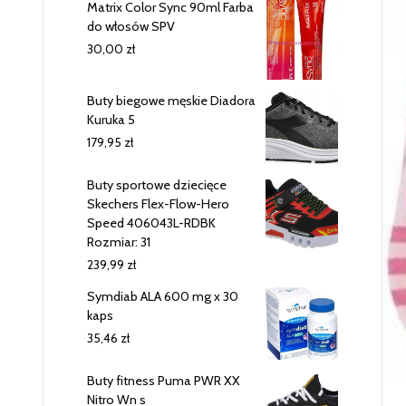
Matrix Color Sync 90ml Farba
do włosów SPV
30,00
zł
Buty biegowe męskie Diadora
Kuruka 5
179,95
zł
Buty sportowe dziecięce
Skechers Flex-Flow-Hero
Speed 406043L-RDBK
Rozmiar: 31
239,99
zł
Symdiab ALA 600 mg x 30
kaps
35,46
zł
Buty fitness Puma PWR XX
Nitro Wn s