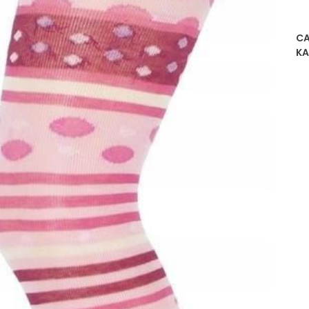
CA
KA