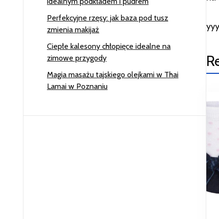
idealnym podkładem i pudrem
Perfekcyjne rzęsy: jak baza pod tusz
yy
zmienia makijaż
Ciepłe kalesony chłopięce idealne na
R
zimowe przygody
Magia masażu tajskiego olejkami w Thai
Lamai w Poznaniu