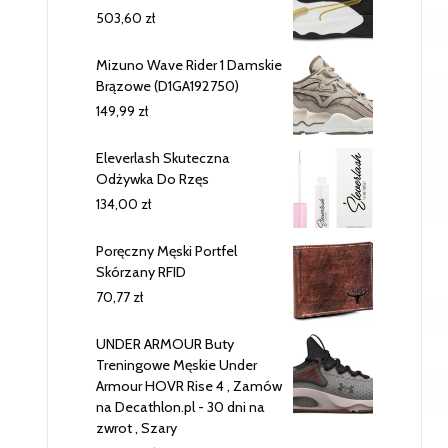
503,60
zł
Mizuno Wave Rider 1 Damskie
Brązowe (D1GA192750)
149,99
zł
Eleverlash Skuteczna
Odżywka Do Rzęs
134,00
zł
Poręczny Męski Portfel
Skórzany RFID
70,77
zł
UNDER ARMOUR Buty
Treningowe Męskie Under
Armour HOVR Rise 4 , Zamów
na Decathlon.pl - 30 dni na
zwrot , Szary