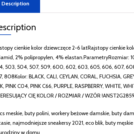
Description
escription
stopy cienkie kolor dziewczęce 2-6 latRajstopy cienkie k
iamid, 2% polipropylen, 4% elastan.ParametryRozmiar: 10
, 503, 504, 507, 509, 600, 602, 603, 605, 606, 607, 608
, 808Kolor: BLACK, CALI, CEYLAN, CORAL, FUCHSIA, GREY
NK, PINK C04, PINK C66, PURPLE, RASPBERRY, WHITE, W
TERESUJĄCY CIĘ KOLOR / ROZMIAR / WZÓR !ANST2G285
cs meskie, buty polini, workery beżowe damskie, buty dam
asie, najmodniejsze sneakersy 2021, eco blik, buty męskie
 urodziny w domu