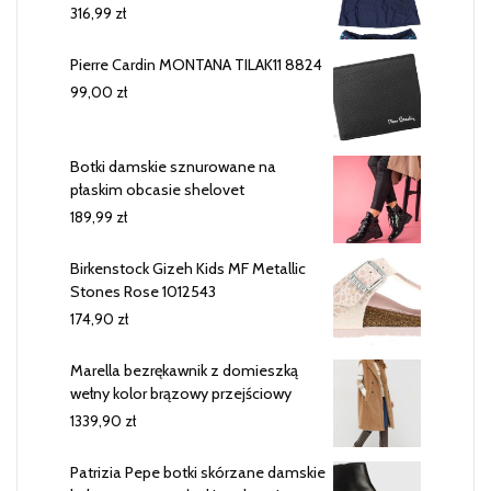
316,99
zł
Pierre Cardin MONTANA TILAK11 8824
99,00
zł
Botki damskie sznurowane na
płaskim obcasie shelovet
189,99
zł
Birkenstock Gizeh Kids MF Metallic
Stones Rose 1012543
174,90
zł
Marella bezrękawnik z domieszką
wełny kolor brązowy przejściowy
1339,90
zł
Patrizia Pepe botki skórzane damskie