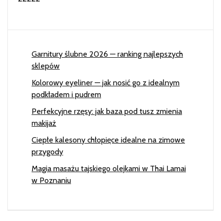
Garnitury ślubne 2026 — ranking najlepszych
sklepów
Kolorowy eyeliner — jak nosić go z idealnym
podkładem i pudrem
Perfekcyjne rzęsy: jak baza pod tusz zmienia
makijaż
Ciepłe kalesony chłopięce idealne na zimowe
przygody
Magia masażu tajskiego olejkami w Thai Lamai
w Poznaniu