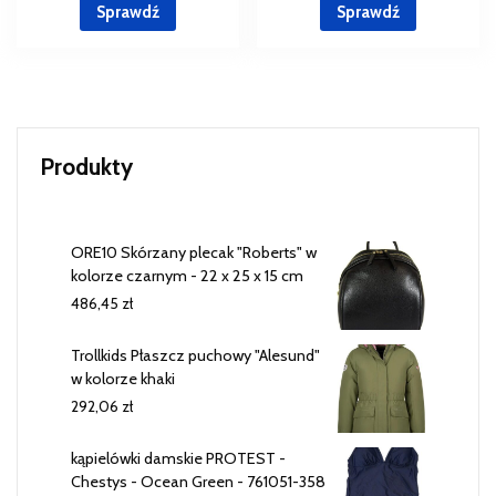
Sprawdź
Sprawdź
Produkty
ORE10 Skórzany plecak "Roberts" w
kolorze czarnym - 22 x 25 x 15 cm
486,45
zł
Trollkids Płaszcz puchowy "Alesund"
w kolorze khaki
292,06
zł
kąpielówki damskie PROTEST -
Chestys - Ocean Green - 761051-358