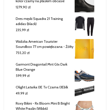
kolor czarny na płaskim obcasie
1279,90
zł
Dres męski Squadra 21 Training
adidas (black)
235,99
zł
Walizka American Tourister
Soundbox 77 cm powiększana - Żółty
755,20
zł
Garmont Dragontail Mnt Gtx Dark
Blue Orange
599,99
zł
Olight Latarka I3E Tx Czarna I3Eblk
49,99
zł
Roxy Bikini - Rx Bloom Mini B Bright
White Praslin (Wbb6)