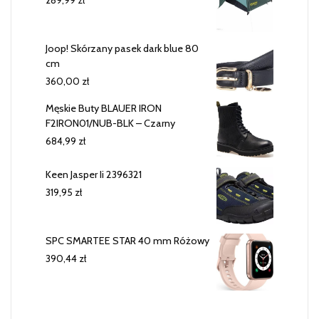
Joop! Skórzany pasek dark blue 80
cm
360,00
zł
Męskie Buty BLAUER IRON
F2IRON01/NUB-BLK – Czarny
684,99
zł
Keen Jasper Ii 2396321
319,95
zł
SPC SMARTEE STAR 40 mm Różowy
390,44
zł