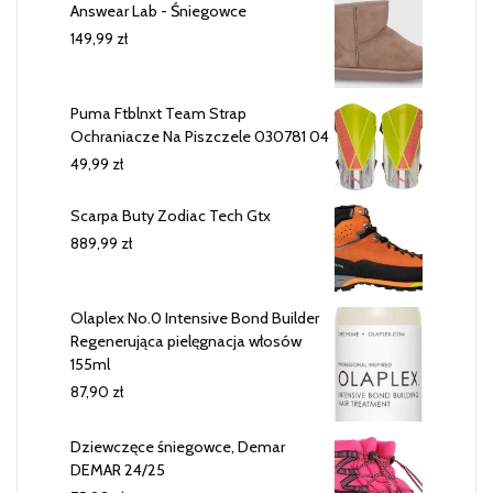
Answear Lab - Śniegowce
149,99
zł
Puma Ftblnxt Team Strap
Ochraniacze Na Piszczele 030781 04
49,99
zł
Scarpa Buty Zodiac Tech Gtx
889,99
zł
Olaplex No.0 Intensive Bond Builder
Regenerująca pielęgnacja włosów
155ml
87,90
zł
Dziewczęce śniegowce, Demar
DEMAR 24/25