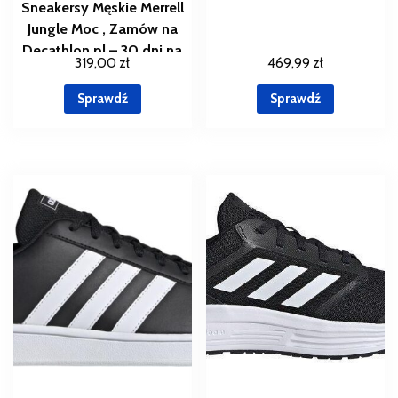
Sneakersy Męskie Merrell
Jungle Moc , Zamów na
Decathlon.pl – 30 dni na
319,00
zł
469,99
zł
zwrot , Szary
Sprawdź
Sprawdź