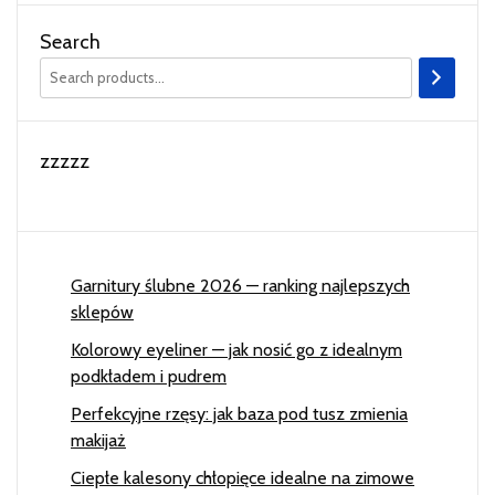
Search
zzzzz
Garnitury ślubne 2026 — ranking najlepszych
sklepów
Kolorowy eyeliner — jak nosić go z idealnym
podkładem i pudrem
Perfekcyjne rzęsy: jak baza pod tusz zmienia
makijaż
Ciepłe kalesony chłopięce idealne na zimowe