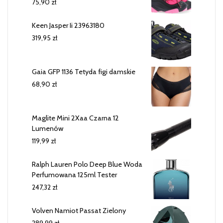
75,90
zł
Keen Jasper Ii 23963180
319,95
zł
Gaia GFP 1136 Tetyda figi damskie
68,90
zł
Maglite Mini 2Xaa Czarna 12
Lumenów
119,99
zł
Ralph Lauren Polo Deep Blue Woda
Perfumowana 125ml Tester
247,32
zł
Volven Namiot Passat Zielony
289,99
zł