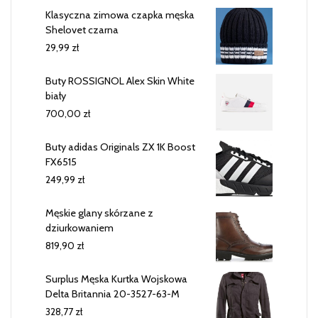
Klasyczna zimowa czapka męska
Shelovet czarna
29,99
zł
Buty ROSSIGNOL Alex Skin White
biały
700,00
zł
Buty adidas Originals ZX 1K Boost
FX6515
249,99
zł
Męskie glany skórzane z
dziurkowaniem
819,90
zł
Surplus Męska Kurtka Wojskowa
Delta Britannia 20-3527-63-M
328,77
zł