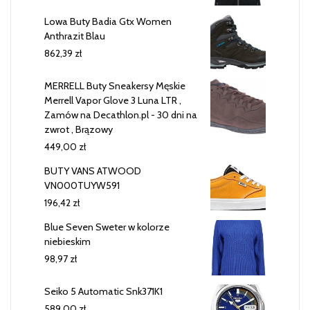
Lowa Buty Badia Gtx Women
Anthrazit Blau
862,39
zł
MERRELL Buty Sneakersy Męskie
Merrell Vapor Glove 3 Luna LTR ,
Zamów na Decathlon.pl - 30 dni na
zwrot , Brązowy
449,00
zł
BUTY VANS ATWOOD
VN000TUYW591
196,42
zł
Blue Seven Sweter w kolorze
niebieskim
98,97
zł
Seiko 5 Automatic Snk371K1
589,00
zł