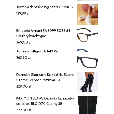
Trampki damskie Big Star EE274108
129,99
zł
Emporio Armani EA 3099 5026 54
Okulary korekcyjne
369,00
zł
Tommy Hilfiger Th 1419 Vyj
263,90
zł
Damskie Skórzane Kozaki Na Słupku
Czarne Bremo : Rozmiar - 41
229,00
zł
Kilpi MONILEA-W Damska kamizelka
softshell RL0107KI Czarny 38
279,00
zł