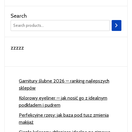
Search
zzzzz
Garnitury ślubne 2026 — ranking najlepszych
sklepów
Kolorowy eyeliner — jak nosić go z idealnym
podkładem i pudrem
Perfekcyjne rzęsy: jak baza pod tusz zmienia
makijaż