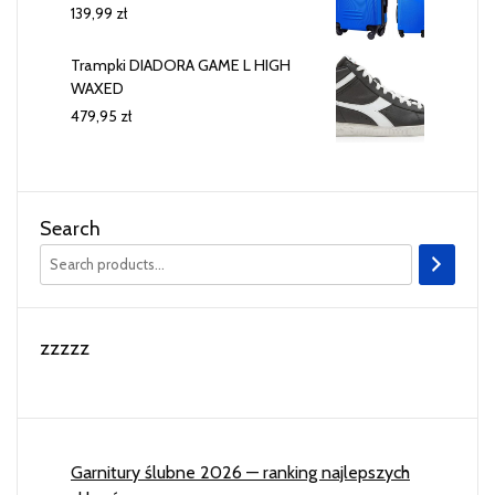
139,99
zł
Trampki DIADORA GAME L HIGH
WAXED
479,95
zł
Search
zzzzz
Garnitury ślubne 2026 — ranking najlepszych