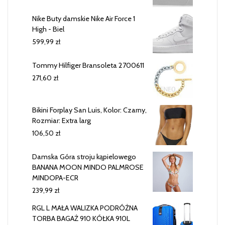
Nike Buty damskie Nike Air Force 1
High - Biel
599,99
zł
Tommy Hilfiger Bransoleta 2700611
271,60
zł
Bikini Forplay San Luis, Kolor: Czarny,
Rozmiar: Extra larg
106,50
zł
Damska Góra stroju kąpielowego
BANANA MOON MINDO PALMROSE
MINDOPA-ECR
239,99
zł
RGL L MAŁA WALIZKA PODRÓŻNA
TORBA BAGAŻ 910 KÓŁKA 910L