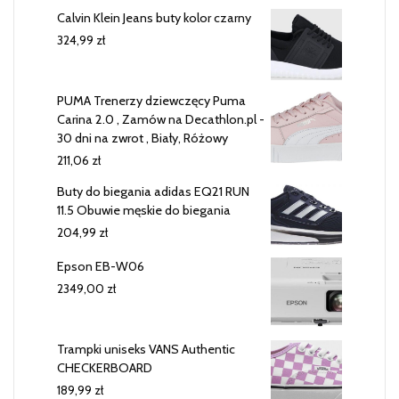
Calvin Klein Jeans buty kolor czarny
324,99
zł
PUMA Trenerzy dziewczęcy Puma
Carina 2.0 , Zamów na Decathlon.pl -
30 dni na zwrot , Biały, Różowy
211,06
zł
Buty do biegania adidas EQ21 RUN
11.5 Obuwie męskie do biegania
204,99
zł
Epson EB-W06
2349,00
zł
Trampki uniseks VANS Authentic
CHECKERBOARD
189,99
zł