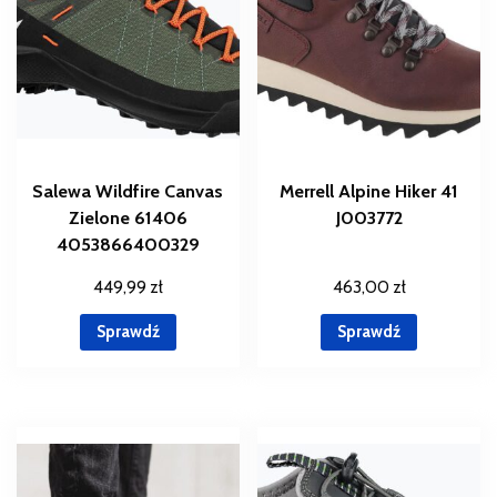
Salewa Wildfire Canvas
Merrell Alpine Hiker 41
Zielone 61406
J003772
4053866400329
449,99
zł
463,00
zł
Sprawdź
Sprawdź