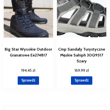
Big Star Wysokie Outdoor
Cmp Sandały Turystyczne
Granatowe Ee274817
Męskie Sahiph 30Q9517
Szary
194,45
zł
169,99
zł
Sprawdź
Sprawdź