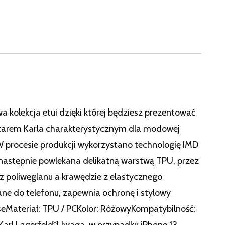
wa kolekcja etui dzięki której będziesz prezentować
watarem Karla charakterystycznym dla modowej
.W procesie produkcji wykorzystano technologię IMD
 następnie powlekana delikatną warstwą TPU, przez
 z poliwęglanu a krawędzie z elastycznego
wane do telefonu, zapewnia ochronę i stylowy
seMateriał: TPU / PCKolor: RóżowyKompatybilność:
i Karl Lagerfeld*Uwaga, w przypadku iPhone 13