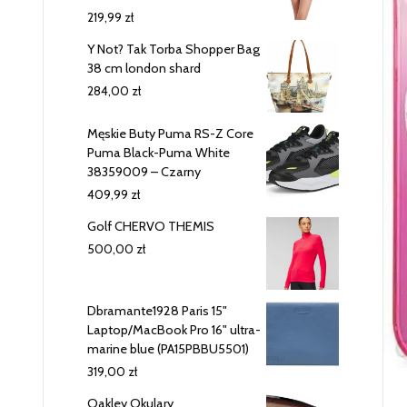
219,99
zł
Y Not? Tak Torba Shopper Bag
38 cm london shard
284,00
zł
Męskie Buty Puma RS-Z Core
Puma Black-Puma White
38359009 – Czarny
409,99
zł
Golf CHERVO THEMIS
500,00
zł
Dbramante1928 Paris 15"
Laptop/MacBook Pro 16" ultra-
marine blue (PA15PBBU5501)
319,00
zł
Oakley Okulary