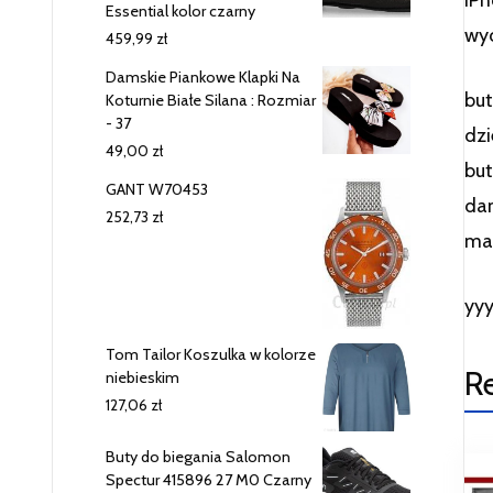
Essential kolor czarny
wyc
459,99
zł
Damskie Piankowe Klapki Na
but
Koturnie Białe Silana : Rozmiar
- 37
dzi
49,00
zł
but
GANT W70453
dam
252,73
zł
ma
yy
Tom Tailor Koszulka w kolorze
R
niebieskim
127,06
zł
Buty do biegania Salomon
Spectur 415896 27 M0 Czarny