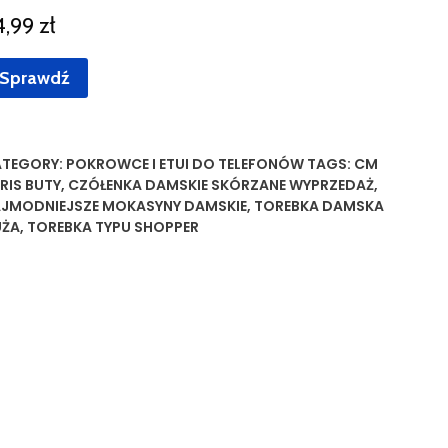
4,99
zł
Sprawdź
TEGORY:
POKROWCE I ETUI DO TELEFONÓW
TAGS:
CM
RIS BUTY
,
CZÓŁENKA DAMSKIE SKÓRZANE WYPRZEDAŻ
,
JMODNIEJSZE MOKASYNY DAMSKIE
,
TOREBKA DAMSKA
UŻA
,
TOREBKA TYPU SHOPPER