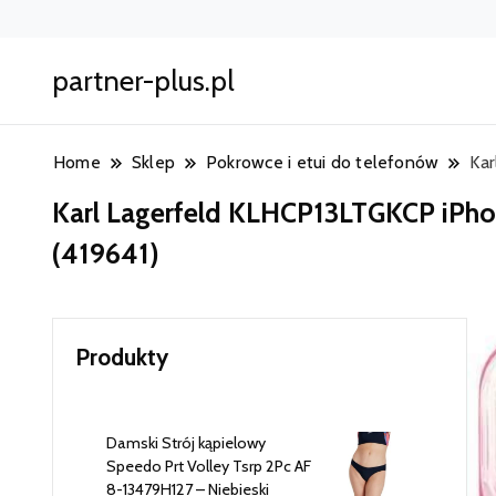
partner-plus.pl
Home
Sklep
Pokrowce i etui do telefonów
Kar
Karl Lagerfeld KLHCP13LTGKCP iPhone
(419641)
Produkty
Damski Strój kąpielowy
Speedo Prt Volley Tsrp 2Pc AF
8-13479H127 – Niebieski