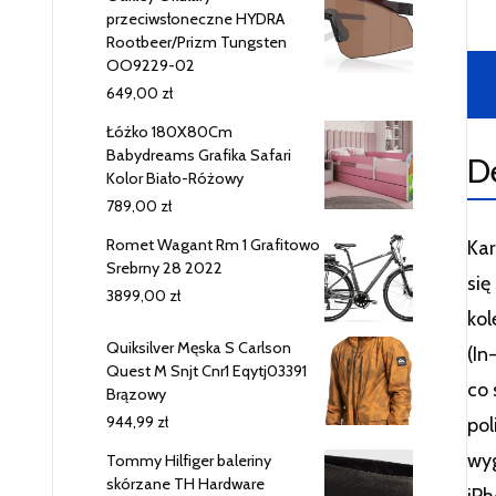
przeciwsłoneczne HYDRA
Rootbeer/Prizm Tungsten
OO9229-02
649,00
zł
Łóżko 180X80Cm
Babydreams Grafika Safari
D
Kolor Biało-Różowy
789,00
zł
Romet Wagant Rm 1 Grafitowo
Kar
Srebrny 28 2022
się
3899,00
zł
kol
Quiksilver Męska S Carlson
(In
Quest M Snjt Cnr1 Eqytj03391
co 
Brązowy
pol
944,99
zł
wyg
Tommy Hilfiger baleriny
skórzane TH Hardware
iPh