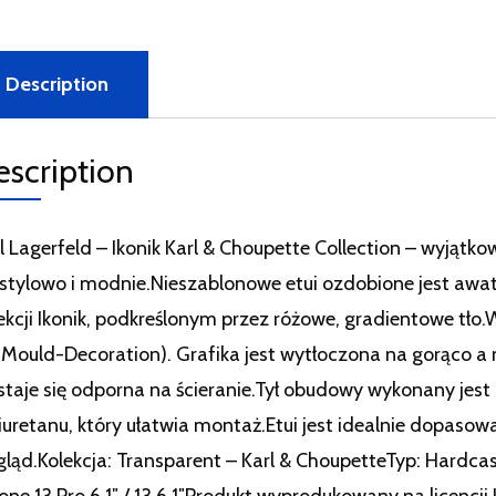
Description
escription
l Lagerfeld – Ikonik Karl & Choupette Collection – wyjątko
 stylowo i modnie.Nieszablonowe etui ozdobione jest a
ekcji Ikonik, podkreślonym przez różowe, gradientowe tło
-Mould-Decoration). Grafika jest wytłoczona na gorąco a
staje się odporna na ścieranie.Tył obudowy wykonany jest
iuretanu, który ułatwia montaż.Etui jest idealnie dopaso
ląd.Kolekcja: Transparent – Karl & ChoupetteTyp: Hardca
one 13 Pro 6,1″ / 13 6,1″Produkt wyprodukowany na licencj