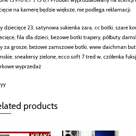
ięcie na kamerę będzie większe, nie podlega reklamacji.
y dziecięce 23, satynowa sukienka zara, cc botki, szare k
ecięce, fila dla dzieci, bezowe botki trapery, półbuty dam
y za grosze, beżowe zamszowe botki, www daichman buty
skie, sneakersy zielone, ecco soft 7 tred w, czółenka fuksj
rkowe wyprzedaż
yyy
elated products