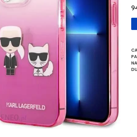
9
CA
PA
NA
D