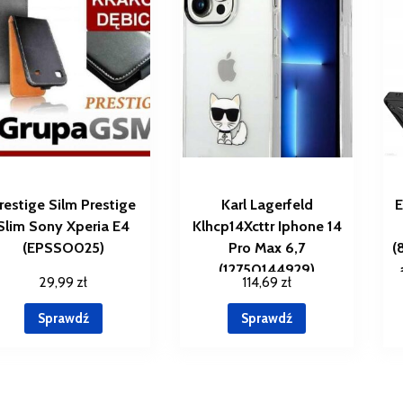
restige Silm Prestige
Karl Lagerfeld
E
Slim Sony Xperia E4
Klhcp14Xcttr Iphone 14
(EPSSO025)
Pro Max 6,7
(
(12750144929)
29,99
zł
114,69
zł
Sprawdź
Sprawdź