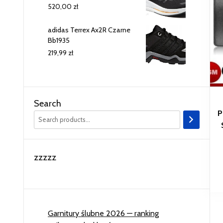
520,00
zł
adidas Terrex Ax2R Czarne
Bb1935
219,99
zł
Search
P
zzzzz
Garnitury ślubne 2026 — ranking