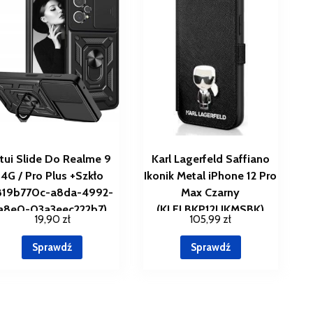
tui Slide Do Realme 9
Karl Lagerfeld Saffiano
4G / Pro Plus +Szkło
Ikonik Metal iPhone 12 Pro
819b770c-a8da-4992-
Max Czarny
a8e0-03a3eec222b7)
(KLFLBKP12LIKMSBK)
19,90
zł
105,99
zł
Sprawdź
Sprawdź