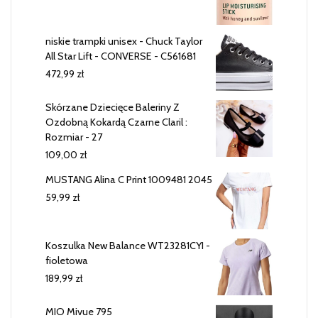
niskie trampki unisex - Chuck Taylor
All Star Lift - CONVERSE - C561681
472,99
zł
Skórzane Dziecięce Baleriny Z
Ozdobną Kokardą Czarne Claril :
Rozmiar - 27
109,00
zł
MUSTANG Alina C Print 1009481 2045
59,99
zł
Koszulka New Balance WT23281CYI -
fioletowa
189,99
zł
MIO Mivue 795