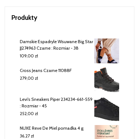
Produkty
Damskie Espadryle Wsuwane Big Star
JJ274963 Czarne : Rozmiar - 38
109,00
zł
Cross Jeans Czarne 11088F
279,00
zł
Levi's Sneakers Piper 234234-661-559
: Rozmiar - 45
252,00
zł
NUXE Reve De Miel pomadka 4 g
36,27
zł