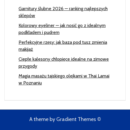
Garnitury ślubne 2026 — ranking najlepszych
sklepów
Kolorowy eyeliner — jak nosić go z idealnym
podkładem i pudrem
Perfekcyjne rzęsy: jak baza pod tusz zmienia
makijaż
Ciepłe kalesony chłopięce idealne na zimowe
przygody
Magia masażu tajskiego olejkami w Thai Lamai
w Poznaniu
A theme by Gradient Themes ©