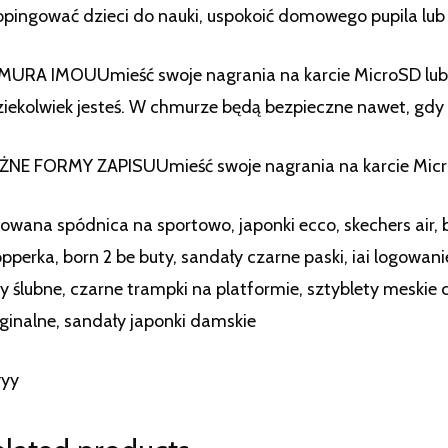
pingować dzieci do nauki, uspokoić domowego pupila lub
URA IMOUUmieść swoje nagrania na karcie MicroSD lub w
iekolwiek jesteś. W chmurze będą bezpieczne nawet, gdy k
NE FORMY ZAPISUUmieść swoje nagrania na karcie Micro
sowana spódnica na sportowo, japonki ecco, skechers air, b
pperka, born 2 be buty, sandały czarne paski, iai logowan
y ślubne, czarne trampki na platformie, sztyblety meskie
ginalne, sandały japonki damskie
yyy