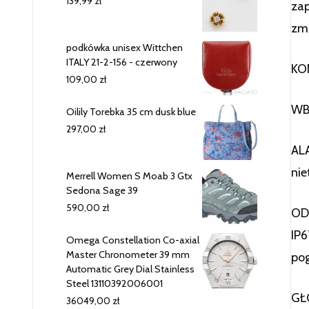
139,99
zł
zap
zmn
podkówka unisex Wittchen
ITALY 21-2-156 - czerwony
KON
109,00
zł
WB
Oilily Torebka 35 cm dusk blue
297,00
zł
AL
nie
Merrell Women S Moab 3 Gtx
Sedona Sage 39
590,00
zł
ODP
IP6
Omega Constellation Co-axial
Master Chronometer 39 mm
pog
Automatic Grey Dial Stainless
Steel 13110392006001
GŁO
36049,00
zł