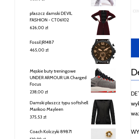
płaszcz damski DEVIL
FASHION - CT06102
626,00
zł
Fossil JR1487
465,00
zł
D
Męskie buty treningowe
UNDER ARMOUR UA Charged
Focus
238,00
zł
DE
Damski płaszcz typu softshell
wyk
Marikoo Mayleen
wa
375,53
zł
WYS
Coach Kolczyki 89871