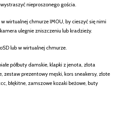
 wystraszyć nieproszonego gościa.
 wirtualnej chmurze IMOU, by cieszyć się nimi
amera ulegnie zniszczeniu lub kradzieży.
SD lub w wirtualnej chmurze.
iałe półbuty damskie, klapki z jenota, złota
ie, zestaw prezentowy męski, kors sneakersy, złote
 ccc, błękitne, zamszowe kozaki beżowe, buty