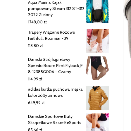
Aqua Marina Kajak
pompowany Steam 312 ST-312
2022 Zielony
1748,00
zł
Trapery Wiązane Różowe
Faithfull : Rozmiar - 39
118,80
zł
Damski Strój kąpielowy
Speedo Boom Plmt Flyback JF
8-12385G006 – Czarny
114,99
zł
adidas kurtka puchowa męska
kolor żółty zimowa
649,99
zł
Damskie Sportowe Buty
Skarpetkowe Szare KeSports
85,66
zł