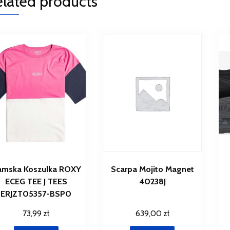
elated products
amska Koszulka ROXY
Scarpa Mojito Magnet
ECEG TEE J TEES
40238J
ERJZT05357-BSP0
73,99
zł
639,00
zł