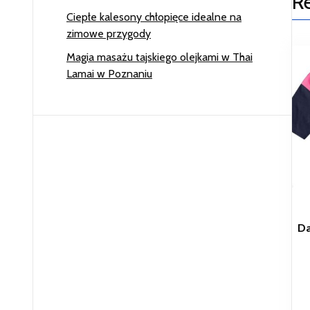
R
Ciepłe kalesony chłopięce idealne na
zimowe przygody
Magia masażu tajskiego olejkami w Thai
Lamai w Poznaniu
D