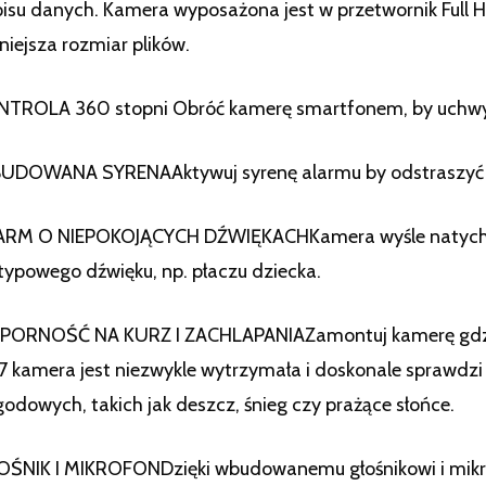
isu danych. Kamera wyposażona jest w przetwornik Full H
iejsza rozmiar plików.
TROLA 360 stopni Obróć kamerę smartfonem, by uchwyc
UDOWANA SYRENAAktywuj syrenę alarmu by odstraszyć n
ARM O NIEPOKOJĄCYCH DŹWIĘKACHKamera wyśle natychmi
typowego dźwięku, np. płaczu dziecka.
ORNOŚĆ NA KURZ I ZACHLAPANIAZamontuj kamerę gdzie ty
7 kamera jest niezwykle wytrzymała i doskonale sprawdz
odowych, takich jak deszcz, śnieg czy prażące słońce.
ŚNIK I MIKROFONDzięki wbudowanemu głośnikowi i mikro