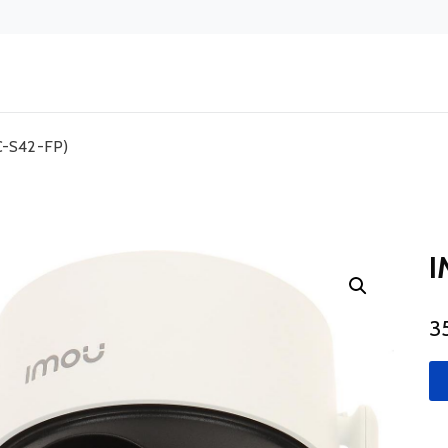
C-S42-FP)
I
3