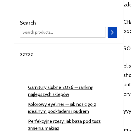
zdo
CHM
Search
gdz
RÓŻ
zzzzz
pli
sho
but
Garnitury ślubne 2026 — ranking
ory
najlepszych sklepów
Kolorowy eyeliner — jak nosić go z
yy
idealnym podkładem i pudrem
Perfekcyjne rzęsy: jak baza pod tusz
zmienia makijaż