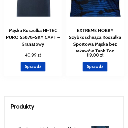
Męska Koszulka HI-TEC
EXTREME HOBBY
PURO 55878-SKY CAPT –
Szybkoschnąca Koszulka
Granatowy
Sportowa Męska bez
rękawów Tank Top
40,99
zł
119,00
zł
Techniczny HAVOC –
Click&Collect – Zamów na
Sprawdź
Sprawdź
Decathlon.pl, odbierz za
darmo w
Produkty