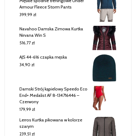
Męskie spodnie treningowe Under
Armour Fleece Storm Pants
399,99
zł
Navahoo Damska Zimowa Kurtka
Nirvana Win S
516,77
zł
AJS 44-616 czapka męska
34,90
zł
Damski Strój kąpielowy Speedo Eco
End+ Medalist AF 8-134716446 –
Czerwony
179,99
zł
Lerros Kurtka pikowana w kolorze
szarym
239,51
zł