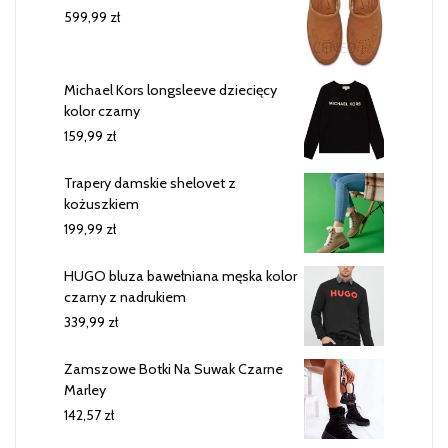
599,99
zł
Michael Kors longsleeve dziecięcy
kolor czarny
159,99
zł
Trapery damskie shelovet z
kożuszkiem
199,99
zł
HUGO bluza bawełniana męska kolor
czarny z nadrukiem
339,99
zł
Zamszowe Botki Na Suwak Czarne
Marley
142,57
zł