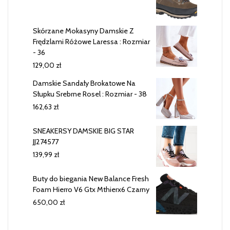
Skórzane Mokasyny Damskie Z
Frędzlami Różowe Laressa : Rozmiar
- 36
129,00
zł
Damskie Sandały Brokatowe Na
Słupku Srebrne Rosel : Rozmiar - 38
162,63
zł
SNEAKERSY DAMSKIE BIG STAR
JJ274577
139,99
zł
Buty do biegania New Balance Fresh
Foam Hierro V6 Gtx Mthierx6 Czarny
650,00
zł