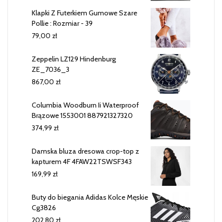
Klapki Z Futerkiem Gumowe Szare
Pollie : Rozmiar - 39
79,00
zł
Zeppelin LZ129 Hindenburg
ZE_7036_3
867,00
zł
Columbia Woodburn Ii Waterproof
Brązowe 1553001 887921327320
374,99
zł
Damska bluza dresowa crop-top z
kapturem 4F 4FAW22TSWSF343
169,99
zł
Buty do biegania Adidas Kolce Męskie
Cg3826
202,80
zł