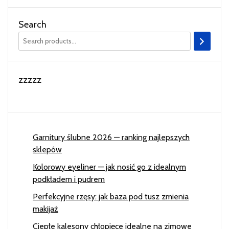
Search
zzzzz
Garnitury ślubne 2026 — ranking najlepszych
sklepów
Kolorowy eyeliner — jak nosić go z idealnym
podkładem i pudrem
Perfekcyjne rzęsy: jak baza pod tusz zmienia
makijaż
Ciepłe kalesony chłopięce idealne na zimowe