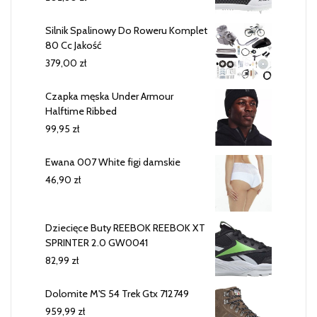
Silnik Spalinowy Do Roweru Komplet
80 Cc Jakość
379,00
zł
Czapka męska Under Armour
Halftime Ribbed
99,95
zł
Ewana 007 White figi damskie
46,90
zł
Dziecięce Buty REEBOK REEBOK XT
SPRINTER 2.0 GW0041
82,99
zł
Dolomite M'S 54 Trek Gtx 712749
959,99
zł