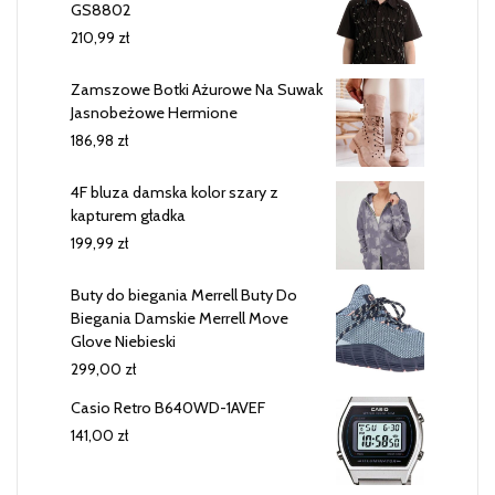
GS8802
210,99
zł
Zamszowe Botki Ażurowe Na Suwak
Jasnobeżowe Hermione
186,98
zł
4F bluza damska kolor szary z
kapturem gładka
199,99
zł
Buty do biegania Merrell Buty Do
Biegania Damskie Merrell Move
Glove Niebieski
299,00
zł
Casio Retro B640WD-1AVEF
141,00
zł