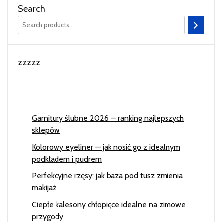
Search
zzzzz
Garnitury ślubne 2026 — ranking najlepszych
sklepów
Kolorowy eyeliner — jak nosić go z idealnym
podkładem i pudrem
Perfekcyjne rzęsy: jak baza pod tusz zmienia
makijaż
Ciepłe kalesony chłopięce idealne na zimowe
przygody