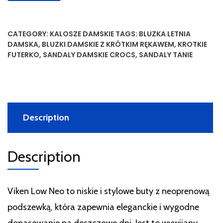
CATEGORY:
KALOSZE DAMSKIE
TAGS:
BLUZKA LETNIA
DAMSKA
,
BLUZKI DAMSKIE Z KRÓTKIM RĘKAWEM
,
KROTKIE
FUTERKO
,
SANDALY DAMSKIE CROCS
,
SANDALY TANIE
Description
Description
Viken Low Neo to niskie i stylowe buty z neoprenową
podszewką, która zapewnia eleganckie i wygodne
dopasowanie na deszczowe dni. Jest to wywijany,