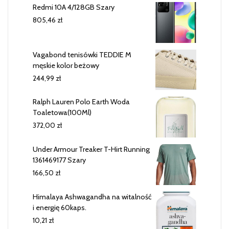
Redmi 10A 4/128GB Szary
805,46
zł
Vagabond tenisówki TEDDIE M
męskie kolor beżowy
244,99
zł
Ralph Lauren Polo Earth Woda
Toaletowa(100Ml)
372,00
zł
Under Armour Treaker T-Hirt Running
1361469177 Szary
166,50
zł
Himalaya Ashwagandha na witalność
i energię 60kaps.
10,21
zł