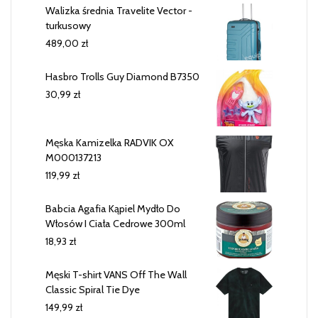
Walizka średnia Travelite Vector -
turkusowy
489,00
zł
Hasbro Trolls Guy Diamond B7350
30,99
zł
Męska Kamizelka RADVIK OX
M000137213
119,99
zł
Babcia Agafia Kąpiel Mydło Do
Włosów I Ciała Cedrowe 300ml
18,93
zł
Męski T-shirt VANS Off The Wall
Classic Spiral Tie Dye
149,99
zł