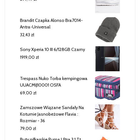
Brandit Czapka Alonso Bra7014-
Antra-Universal
32,43
zł
Sony Xperia 10 III 6/128GB Czarny
1919,00
zł
Trespass Nuko Torba kempingowa
UUACMIJ10001 OSFA
69,00
zł
Zamszowe Wiązane Sandały Na
Koturnie Jasnobeżowe Flavia :
Rozmiar - 36
79,00
zł
Buty piłkarskie Puma Ultra 3 1 Tt