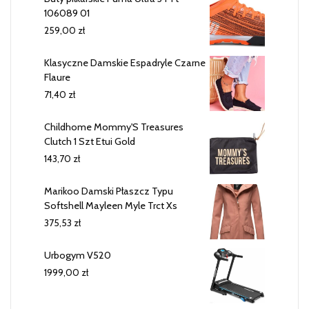
106089 01
259,00
zł
Klasyczne Damskie Espadryle Czarne
Flaure
71,40
zł
Childhome Mommy'S Treasures
Clutch 1 Szt Etui Gold
143,70
zł
Marikoo Damski Płaszcz Typu
Softshell Mayleen Myle Trct Xs
375,53
zł
Urbogym V520
1999,00
zł