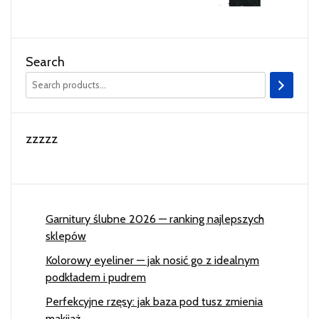
Search
zzzzz
Garnitury ślubne 2026 — ranking najlepszych
sklepów
Kolorowy eyeliner — jak nosić go z idealnym
podkładem i pudrem
Perfekcyjne rzęsy: jak baza pod tusz zmienia
makijaż