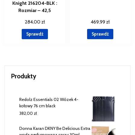
Knight 216204-BLK :
Rozmiar – 42,5
284,00
zł
469,99
zł
Sprawdź
Sprawdź
Produkty
Redolz Essentials 02 Wózek 4-
kołowy 76 cm black
382,00
zł
Donna Karan DKNY Be Delicious Extra
woda perfumowana spray 30ml