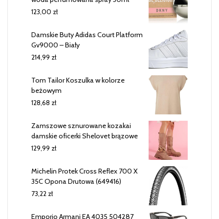
123,00
zł
Damskie Buty Adidas Court Platform
Gv9000 – Biały
214,99
zł
Tom Tailor Koszulka w kolorze
beżowym
128,68
zł
Zamszowe sznurowane kozakai
damskie oficerki Shelovet brązowe
129,99
zł
Michelin Protek Cross Reflex 700 X
35C Opona Drutowa (649416)
73,22
zł
Emporio Armani EA 4035 504287