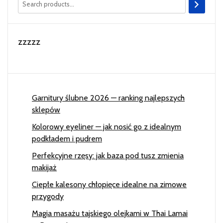
zzzzz
Garnitury ślubne 2026 — ranking najlepszych
sklepów
Kolorowy eyeliner — jak nosić go z idealnym
podkładem i pudrem
Perfekcyjne rzęsy: jak baza pod tusz zmienia
makijaż
Ciepłe kalesony chłopięce idealne na zimowe
przygody
Magia masażu tajskiego olejkami w Thai Lamai