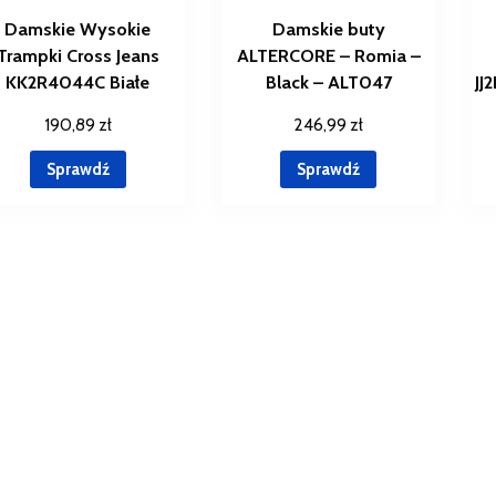
Damskie Wysokie
Damskie buty
Trampki Cross Jeans
ALTERCORE – Romia –
KK2R4044C Białe
Black – ALT047
JJ
190,89
zł
246,99
zł
Sprawdź
Sprawdź