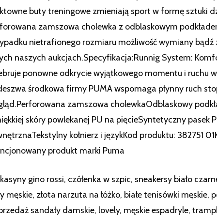
ktowne buty treningowe zmieniają sport w formę sztuki d
forowana zamszowa cholewka z odblaskowym podkładem,
ypadku nietrafionego rozmiaru możliwość wymiany bądź 
ych naszych aukcjach.Specyfikacja:Runnig System: Komf
ebruje ponowne odkrycie wyjątkowego momentu i ruchu w
eszwa środkowa firmy PUMA wspomaga płynny ruch stopy
gląd.Perforowana zamszowa cholewkaOdblaskowy podkła
iękkiej skóry powlekanej PU na pięcieSyntetyczny pas
nętrznaTekstylny kołnierz i językKod produktu: 382751 01
encjonowany produkt marki Puma
asyny gino rossi, czółenka w szpic, sneakersy biało czarne,
y męskie, złota narzuta na łóżko, białe tenisówki męskie, 
rzedaż sandały damskie, lovely, męskie espadryle, trampk