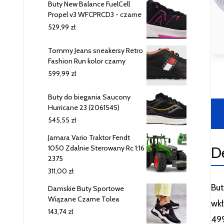
Buty New Balance FuelCell
Propel v3 WFCPRCD3 - czarne
529,99
zł
Tommy Jeans sneakersy Retro
Fashion Run kolor czarny
599,99
zł
Buty do biegania Saucony
Hurricane 23 (2061545)
545,55
zł
Jamara Vario Traktor Fendt
D
1050 Zdalnie Sterowany Rc 1:16
2375
311,00
zł
But
Damskie Buty Sportowe
Wiązane Czarne Tolea
wkł
143,74
zł
499