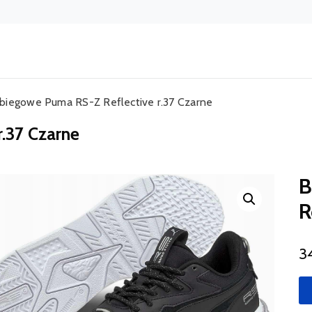
 biegowe Puma RS-Z Reflective r.37 Czarne
.37 Czarne
B
R
3