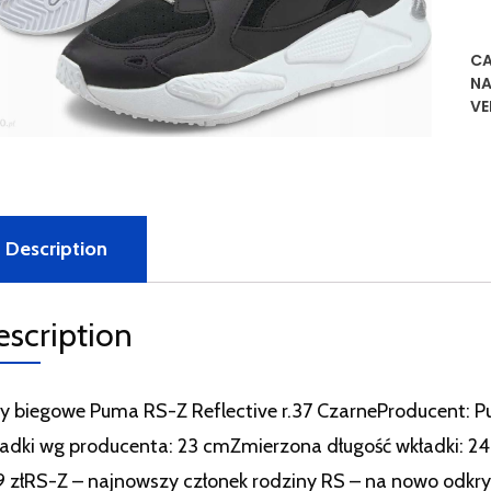
CA
NA
VE
Description
escription
y biegowe Puma RS-Z Reflective r.37 CzarneProducent:
adki wg producenta: 23 cmZmierzona długość wkładki: 
 złRS-Z – najnowszy członek rodziny RS – na nowo odkryw