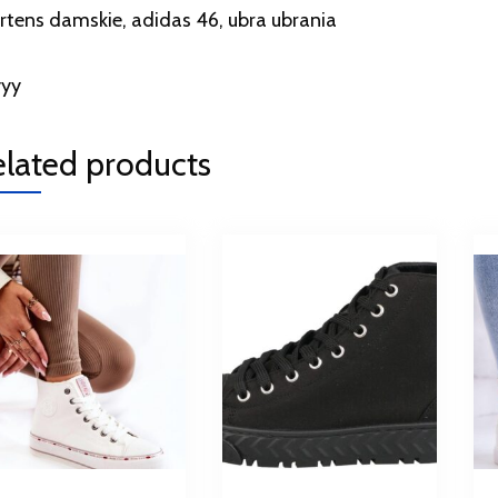
tens damskie, adidas 46, ubra ubrania
yyy
elated products