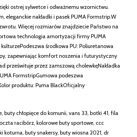
zięki ostrej sylwetce i odważnemu wzornictwu.
 eleganckie nakładki i pasek PUMA Formstrip.W
zwrotu. Więcej rozmiarów znajdziecie Państwo na
ortowa technologia amortyzacji firmy PUMA
 kulturzePodeszwa środkowa PU: Poliuretanowa
, zapewniając komfort noszenia i futurystyczny
d prześwituje przez zamszową cholewkęNakładka
ek PUMA FormstripGumowa podeszwa
Kolor produktu: Puma BlackOficjalny
 buty chłopięce do komunii, vans 33, botki 41, fila
poczta racibórz, kolorowe buty sportowe, ccc
i koturna, buty snakersy, buty wiosna 2021, dr