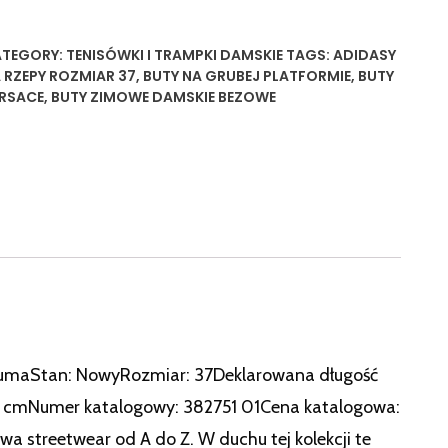
TEGORY:
TENISÓWKI I TRAMPKI DAMSKIE
TAGS:
ADIDASY
 RZEPY ROZMIAR 37
,
BUTY NA GRUBEJ PLATFORMIE
,
BUTY
RSACE
,
BUTY ZIMOWE DAMSKIE BEZOWE
 PumaStan: NowyRozmiar: 37Deklarowana długość
24 cmNumer katalogowy: 382751 01Cena katalogowa:
a streetwear od A do Z. W duchu tej kolekcji te