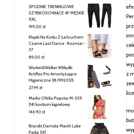
efe
SPODNIE TRENINGOWE
SZYBKOSCHNĄCE 4F MĘSKIE
Per
XXL
prz
199,00
zł
inn
Klapki Na Korku Z Łańcuchem
Czarne Last Dance : Rozmiar -
cel
37
pod
89,00
zł
wy
Worker&Walker Wkładki
z m
Actiflex Pro Amortyzujące
Higieniczne 38 (992051)
zew
27,99
zł
lic
Marko Ofelia Popstar M-559
(14) kostium kąpielowy
mok
144,90
zł
but
Brandit Damska Marsh Lake
wyp
Parka 5Xl