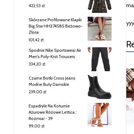
mar
422,53
zł
Skórzane Profilowane Klapki
yy
Big Star HH274585 Beżowo-
Złote
101,42
zł
R
Spodnie Nike Sportswear Air
Men's Poly-Knit Trousers
334,20
zł
Czarne Botki Cross Jeans
Modne Buty Damskie
239,00
zł
Espadryle Na Koturnie
Ażurowe Różowe Lettica :
Rozmiar - 39
119,00
zł