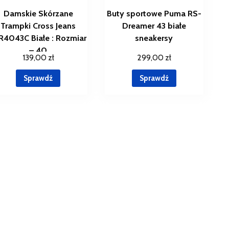
Damskie Skórzane
Buty sportowe Puma RS-
Trampki Cross Jeans
Dreamer 43 białe
2R4043C Białe : Rozmiar
sneakersy
– 40
139,00
zł
299,00
zł
Sprawdź
Sprawdź