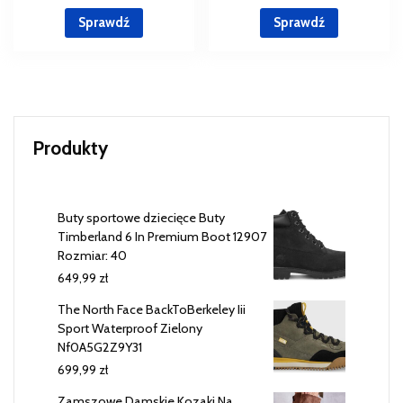
Sprawdź
Sprawdź
Produkty
Buty sportowe dziecięce Buty
Timberland 6 In Premium Boot 12907
Rozmiar: 40
649,99
zł
The North Face BackToBerkeley Iii
Sport Waterproof Zielony
Nf0A5G2Z9Y31
699,99
zł
Zamszowe Damskie Kozaki Na