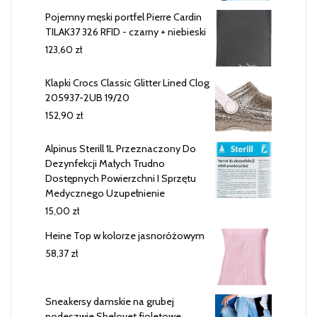
Pojemny męski portfel Pierre Cardin
TILAK37 326 RFID - czarny + niebieski
123,60
zł
Klapki Crocs Classic Glitter Lined Clog
205937-2UB 19/20
152,90
zł
Alpinus Sterill 1L Przeznaczony Do
Dezynfekcji Małych Trudno
Dostępnych Powierzchni I Sprzętu
Medycznego Uzupełnienie
15,00
zł
Heine Top w kolorze jasnoróżowym
58,37
zł
Sneakersy damskie na grubej
podeszwie Shelovet fioletowe