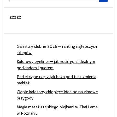
zzzzz
Garnitury ślubne 2026 — ranking najlepszych
sklepów
Kolorowy eyeliner — jak nosić go z idealnym
podkładem i pudrem
Perfekcyjne rzęsy: jak baza pod tusz zmienia
makijaż
Ciepłe kalesony chłopięce idealne na zimowe
przygody
Magia masażu tajskiego olejkami w Thai Lamai
w Poznaniu