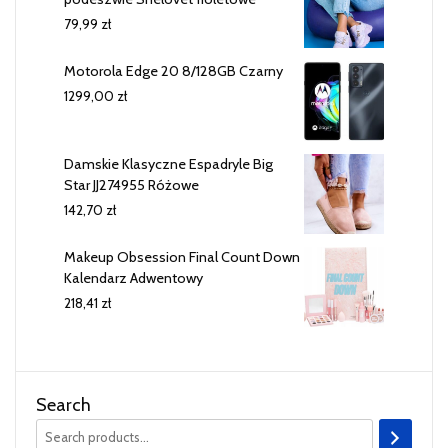
79,99
zł
Motorola Edge 20 8/128GB Czarny
1299,00
zł
Damskie Klasyczne Espadryle Big
Star JJ274955 Różowe
142,70
zł
Makeup Obsession Final Count Down
Kalendarz Adwentowy
218,41
zł
Search