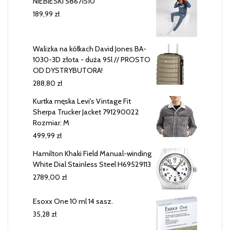
NIEBIESKI 58671510
189,99
zł
Walizka na kółkach David Jones BA-
1030-3D złota - duża 95l // PROSTO
OD DYSTRYBUTORA!
288,80
zł
Kurtka męska Levi's Vintage Fit
Sherpa Trucker Jacket 791290022
Rozmiar: M
499,99
zł
Hamilton Khaki Field Manual-winding
White Dial Stainless Steel H69529113
2789,00
zł
Esoxx One 10 ml 14 sasz.
35,28
zł