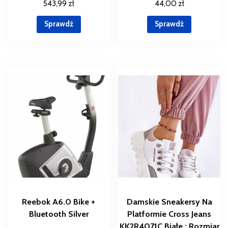
543,99
zł
44,00
zł
Sprawdź
Sprawdź
Reebok A6.0 Bike +
Damskie Sneakersy Na
Bluetooth Silver
Platformie Cross Jeans
KK2R4071C Białe : Rozmiar