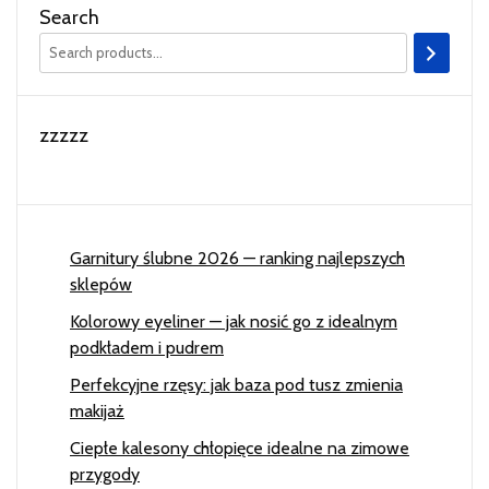
Search
zzzzz
Garnitury ślubne 2026 — ranking najlepszych
sklepów
Kolorowy eyeliner — jak nosić go z idealnym
podkładem i pudrem
Perfekcyjne rzęsy: jak baza pod tusz zmienia
makijaż
Ciepłe kalesony chłopięce idealne na zimowe
przygody