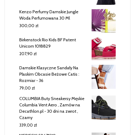
Kenzo Perfumy Damskie Jungle
Woda Perfumowana 30 Ml
300,00
zł
Birkenstock Rio Kids BF Patent
Unicorn 1018829
207,90
zł
Damskie Klasyczne Sandały Na
Płaskim Obcasie Beżowe Catis :
Rozmiar - 36
79,00
zł
COLUMBIA Buty Sneakersy Męskie
Columbia Vent Aero , Zamów na
Decathlon.pl - 30 dni na zwrot ,
Czarny
339,00
zł