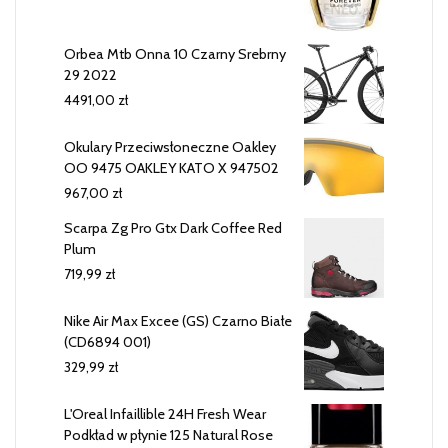
Orbea Mtb Onna 10 Czarny Srebrny
29 2022
4491,00
zł
Okulary Przeciwsłoneczne Oakley
OO 9475 OAKLEY KATO X 947502
967,00
zł
Scarpa Zg Pro Gtx Dark Coffee Red
Plum
719,99
zł
Nike Air Max Excee (GS) Czarno Białe
(CD6894 001)
329,99
zł
L'Oreal Infaillible 24H Fresh Wear
Podkład w płynie 125 Natural Rose