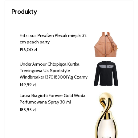
Produkty
Fritzi aus Preußen Plecak miejski 32
cm peach party
196,00
zł
Under Armour Chłopięca Kurtka
Treningowa Ua Sportstyle
Windbreaker 1370183001Ylg Czarny
149,99
zł
Laura Biagiotti Forever Gold Woda
Perfumowana Spray 30 Ml
185,95
zł