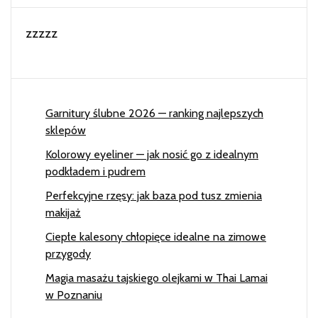
zzzzz
Garnitury ślubne 2026 — ranking najlepszych
sklepów
Kolorowy eyeliner — jak nosić go z idealnym
podkładem i pudrem
Perfekcyjne rzęsy: jak baza pod tusz zmienia
makijaż
Ciepłe kalesony chłopięce idealne na zimowe
przygody
Magia masażu tajskiego olejkami w Thai Lamai
w Poznaniu