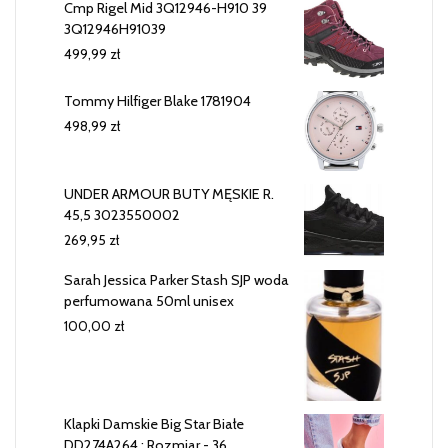
Cmp Rigel Mid 3Q12946-H910 39
3Q12946H91039
499,99
zł
Tommy Hilfiger Blake 1781904
498,99
zł
UNDER ARMOUR BUTY MĘSKIE R.
45,5 3023550002
269,95
zł
Sarah Jessica Parker Stash SJP woda
perfumowana 50ml unisex
100,00
zł
Klapki Damskie Big Star Białe
DD274A264 : Rozmiar - 36