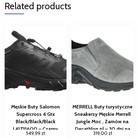
Related products
Męskie Buty Salomon
MERRELL Buty turystyczne
Supercross 4 Gtx
Sneakersy Męskie Merrell
Black/Black/Black
Jungle Moc , Zamów na
L41731600 – Czarny
Decathlon.pl – 30 dni na
549,99
zł
319,00
zł
zwrot , Szary