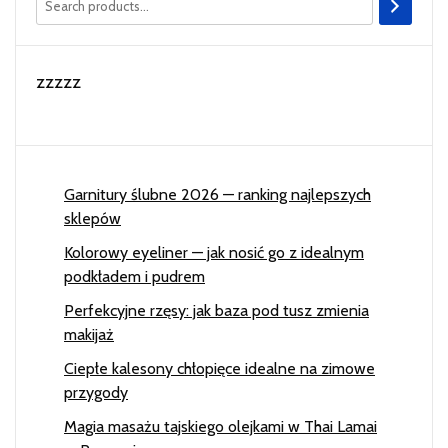
zzzzz
Garnitury ślubne 2026 — ranking najlepszych
sklepów
Kolorowy eyeliner — jak nosić go z idealnym
podkładem i pudrem
Perfekcyjne rzęsy: jak baza pod tusz zmienia
makijaż
Ciepłe kalesony chłopięce idealne na zimowe
przygody
Magia masażu tajskiego olejkami w Thai Lamai