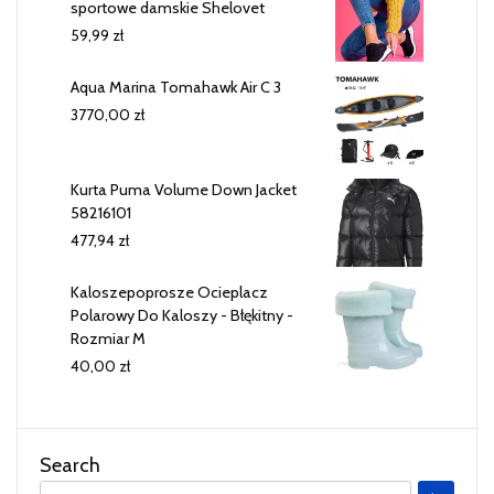
sportowe damskie Shelovet
59,99
zł
Aqua Marina Tomahawk Air C 3
3770,00
zł
Kurta Puma Volume Down Jacket
58216101
477,94
zł
Kaloszepoprosze Ocieplacz
Polarowy Do Kaloszy - Błękitny -
Rozmiar M
40,00
zł
Search