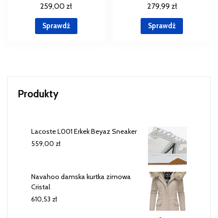
259,00
zł
279,99
zł
Sprawdź
Sprawdź
Produkty
Lacoste L001 Erkek Beyaz Sneaker
559,00
zł
Navahoo damska kurtka zimowa
Cristal
610,53
zł