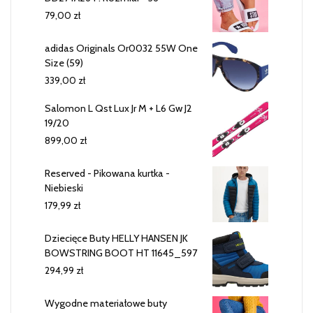
79,00
zł
adidas Originals Or0032 55W One
Size (59)
339,00
zł
Salomon L Qst Lux Jr M + L6 Gw J2
19/20
899,00
zł
Reserved - Pikowana kurtka -
Niebieski
179,99
zł
Dziecięce Buty HELLY HANSEN JK
BOWSTRING BOOT HT 11645_597
294,99
zł
Wygodne materiałowe buty