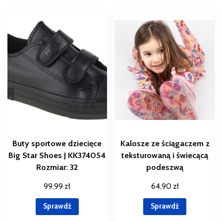
Buty sportowe dziecięce
Kalosze ze ściągaczem z
Big Star Shoes J KK374054
teksturowaną i świecącą
Rozmiar: 32
podeszwą
99,99
zł
64,90
zł
Sprawdź
Sprawdź