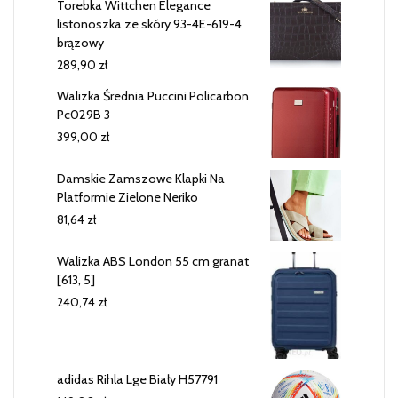
Torebka Wittchen Elegance
listonoszka ze skóry 93-4E-619-4
brązowy
289,90
zł
Walizka Średnia Puccini Policarbon
Pc029B 3
399,00
zł
Damskie Zamszowe Klapki Na
Platformie Zielone Neriko
81,64
zł
Walizka ABS London 55 cm granat
[613, 5]
240,74
zł
adidas Rihla Lge Biały H57791