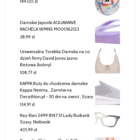
149,00
zł
Damskie Japonki AQUAWAVE
RACHELA WMNS M000162123
28,99
zł
Uniwersalna Torebka Damska na co
dzień firmy David Jones Jasno
Beżowa (kolory)
108,77
zł
KAPPA Buty do chodzenia damskie
Kappa Neema , Zamów na
Decathlon.pl - 30 dni na zwrot , Szary
134,91
zł
Ray-Ban 5499 8147 51 Lady Burbank
Szary, Niebieski
401,99
zł