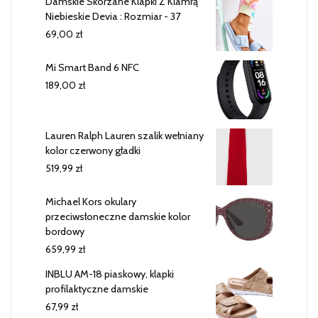
Damskie Skórzane Klapki Z Klamrą
Niebieskie Devia : Rozmiar - 37
69,00
zł
Mi Smart Band 6 NFC
189,00
zł
Lauren Ralph Lauren szalik wełniany
kolor czerwony gładki
519,99
zł
Michael Kors okulary
przeciwsłoneczne damskie kolor
bordowy
659,99
zł
INBLU AM-18 piaskowy, klapki
profilaktyczne damskie
67,99
zł