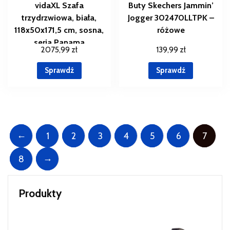
vidaXL Szafa
Buty Skechers Jammin’
trzydrzwiowa, biała,
Jogger 302470LLTPK –
118x50x171,5 cm, sosna,
różowe
seria Panama
2075,99
zł
139,99
zł
Sprawdź
Sprawdź
←
1
2
3
4
5
6
7
→
8
Produkty