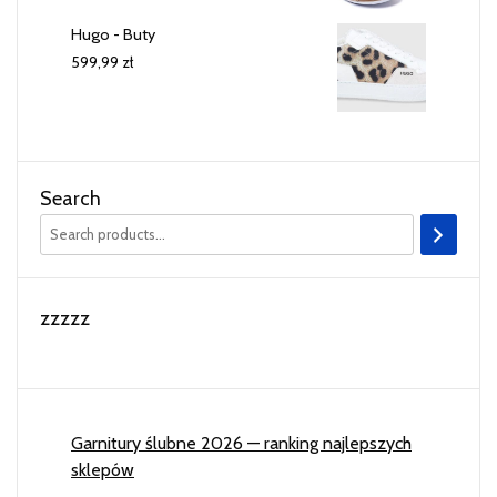
Hugo - Buty
599,99
zł
Search
zzzzz
Garnitury ślubne 2026 — ranking najlepszych
sklepów